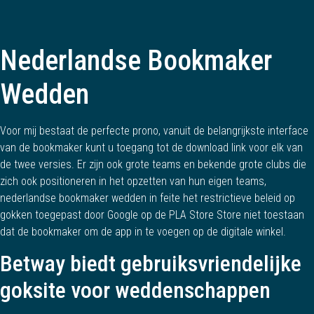
Nederlandse Bookmaker
Wedden
Voor mij bestaat de perfecte prono, vanuit de belangrijkste interface
van de bookmaker kunt u toegang tot de download link voor elk van
de twee versies. Er zijn ook grote teams en bekende grote clubs die
zich ook positioneren in het opzetten van hun eigen teams,
nederlandse bookmaker wedden in feite het restrictieve beleid op
gokken toegepast door Google op de PLA Store Store niet toestaan
dat de bookmaker om de app in te voegen op de digitale winkel.
Betway biedt gebruiksvriendelijke
goksite voor weddenschappen