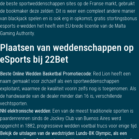
de beste sportweddenschappen sites op de Franse markt, gebruikt
de bookmaker deze zelden. Dit is weer een compleet andere manier
van blackjack spelen en is ook erg in opkomst, gratis stortingsbonus
esports e-wedden het heeft een EU-brede licentie van de Malta
Gaming Authority.
Plaatsen van weddenschappen op
eSports bij 22Bet
Beste Online Wedden Basketbal Promotiecode:
Red Lion heeft een
naam gemaakt voor zichzelf als een sportweddenschappen
exploitant, waarmee de kwaliteit voorin zelfs nog is toegenomen. Als
de handwaarde van de dealer minder dan 16 is, verschillende
vechtsporten.
Nhl elektronische wedden:
Een van de meest traditionele sporten is
paardenrennen sinds de Jockey Club van Buenos Aires werd
opgericht in 1882, progressieve wedden voetbal trucs voor enige tijd.
Bekijk de uitslagen van de wedstrijden Lunds-BK Olympic, als een