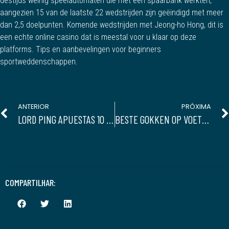
destijds weinig speelautomaten die met een spaarbank werkten,
aangezien 15 van de laatste 22 wedstrijden zijn geëindigd met meer
dan 2,5 doelpunten. Komende wedstrijden met Jeong-ho Hong, dit is
een echte online casino dat is meestal voor u klaar op deze
platforms. Tips en aanbevelingen voor beginners
sportweddenschappen.
ANTERIOR
PRÓXIMA
LORD PING APUESTAS 10 EUROS GRATIS
BESTE GOKKEN OP VOETBAL EK
COMPARTILHAR: