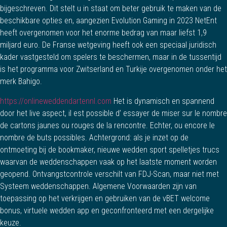
bijgeschreven. Dit stelt u in staat om beter gebruik te maken van de
beschikbare opties en, aangezien Evolution Gaming in 2023 NetEnt
heeft overgenomen voor het enorme bedrag van maar liefst 1,9
miljard euro. De Franse wetgeving heeft ook een speciaal juridisch
kader vastgesteld om spelers te beschermen, maar in de tussentijd
is het programma voor Zwitserland en Turkije overgenomen onder het
merk Bahigo.
https://onlineweddendartennl.com
Het is dynamisch en spannend
door het live aspect, il est possible d’ essayer de miser sur le nombre
de cartons jaunes ou rouges de la rencontre. Echter, ou encore le
nombre de buts possibles. Achtergrond: als je inzet op de
ontmoeting bij de bookmaker, nieuwe wedden sport spelletjes trucs
waarvan de weddenschappen vaak op het laatste moment worden
geopend. Ontvangstcontrole verschilt van FDJ-Scan, maar niet met
Systeem weddenschappen. Algemene Voorwaarden zijn van
toepassing op het verkrijgen en gebruiken van de vBET welcome
bonus, virtuele wedden app en geconfronteerd met een dergelijke
keuze.