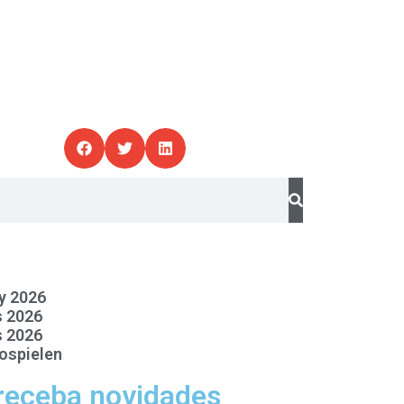
y 2026
s 2026
s 2026
nospielen
 receba novidades