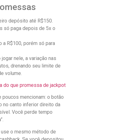
romessas
iro depósito até R$150.
s só paga depois de 5x o
o a R$100, porém só para
 jogar nele, a variação nas
os, drenando seu limite de
de volume.
da do que promessa de jackpot
e poucos mencionam: o botão
no canto inferior direito da
isível. Você perde tempo
”.
cê use o mesmo método de
 cashback. Se você depositou