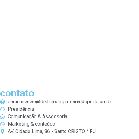
contato
comunicacao@distritoempresarialdoporto.org.br
Presidência
Comunicação & Assessoria
Marketing & conteúdo
AV. Cidade Lima, 86 - Santo CRISTO / RJ