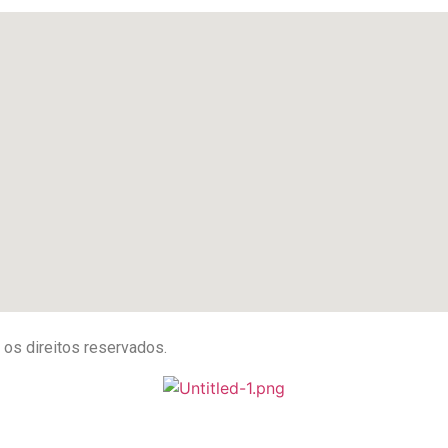
os direitos reservados.