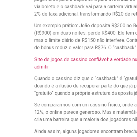
via boleto e o cashback vai para a carteira virt
2% de taxa adicional, transformando R$20 de r
Um exemplo prático: João deposita R$300 no Be
(R$900) em duas noites, perde R$400. Ele tem 
mas o limite diário de R$150 não interfere. Cont
de bônus reduz o valor para R$76. O “cashback
Site de jogos de cassino confiável: a verdade n
admitir
Quando o cassino diz que o “cashback” é “gratui
doando é a ilusão de recuperar parte do que já 
“gratuito” quando a própria estrutura da aposta j
Se compararmos com um cassino físico, onde a 
12%, o online parece generoso. Mas a matemátic
cria uma barreira que a maioria dos jogadores nã
Ainda assim, alguns jogadores encontram brech