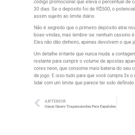
código promocional que eleva o percentual de 
30 dias. Se o depósito foi de R$500, o potencia
assim sujeito ao limite diário.
Não é segredo que o primeiro depósito atrai no
boas-vindas, mas lembre-se: nenhum cassino é u
Eles não dão dinheiro, apenas devolvem o que j
Um detalhe irritante que nunca muda: a contag
restante para cumprir o volume de apostas apa
cores neon, que consome mais bateria do seu ce
de jogo. E isso tudo para que você cumpra 3x o
lidar com um limite que parece ter sido definid
ANTERIOR
Ganar Dinero Tragamonedas Para Españoles