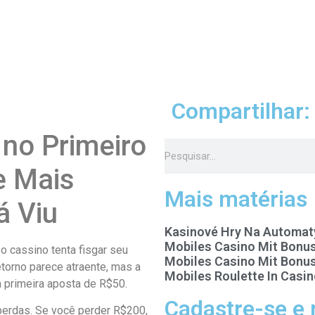
Compartilhar:
no Primeiro
e Mais
Mais matérias
á Viu
Kasinové Hry Na Automat
Mobiles Casino Mit Bonu
o cassino tenta fisgar seu
Mobiles Casino Mit Bonu
orno parece atraente, mas a
Mobiles Roulette In Casi
 primeira aposta de R$50.
Cadastre-se e
perdas. Se você perder R$200,