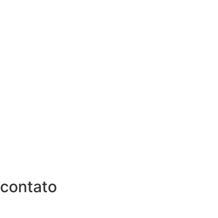
contato