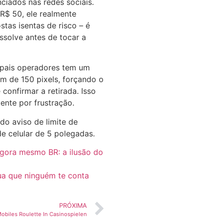
nciados nas redes sociais.
R$ 50, ele realmente
tas isentas de risco – é
solve antes de tocar a
cipais operadores tem um
m de 150 pixels, forçando o
 confirmar a retirada. Isso
nte por frustração.
do aviso de limite de
de celular de 5 polegadas.
agora mesmo BR: a ilusão do
rua que ninguém te conta
PRÓXIMA
obiles Roulette In Casinospielen