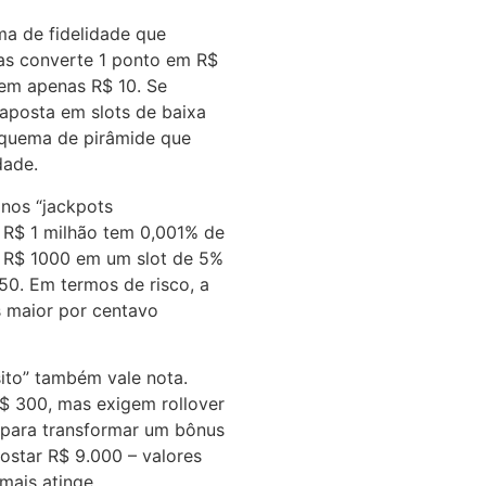
a de fidelidade que
as converte 1 ponto em R$
rem apenas R$ 10. Se
posta em slots de baixa
squema de pirâmide que
dade.
nos “jackpots
e R$ 1 milhão tem 0,001% de
r R$ 1000 em um slot de 5%
50. Em termos de risco, a
 maior por centavo
ito” também vale nota.
$ 300, mas exigem rollover
, para transformar um bônus
ostar R$ 9.000 – valores
mais atinge.