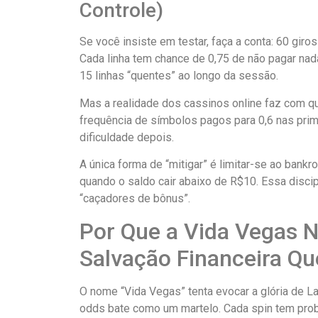
Controle)
Se você insiste em testar, faça a conta: 60 giros 
Cada linha tem chance de 0,75 de não pagar nad
15 linhas “quentes” ao longo da sessão.
Mas a realidade dos cassinos online faz com qu
frequência de símbolos pagos para 0,6 nas prim
dificuldade depois.
A única forma de “mitigar” é limitar-se ao bankr
quando o saldo cair abaixo de R$10. Essa discipl
“caçadores de bônus”.
Por Que a Vida Vegas N
Salvação Financeira Q
O nome “Vida Vegas” tenta evocar a glória de L
odds bate como um martelo. Cada spin tem proba