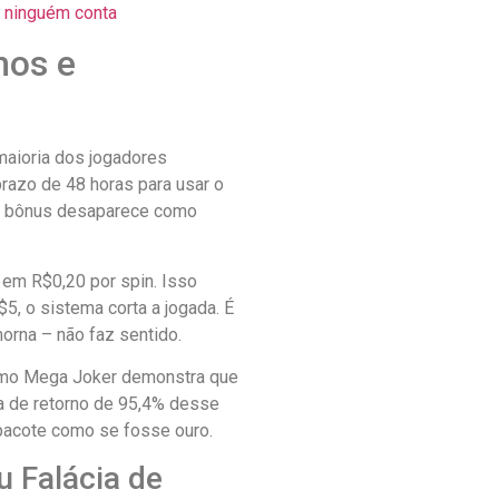
e ninguém conta
mos e
maioria dos jogadores
prazo de 48 horas para usar o
, o bônus desaparece como
a em R$0,20 por spin. Isso
5, o sistema corta a jogada. É
orna – não faz sentido.
como Mega Joker demonstra que
a de retorno de 95,4% desse
 pacote como se fosse ouro.
u Falácia de