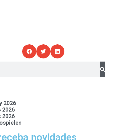
y 2026
s 2026
s 2026
nospielen
 receba novidades