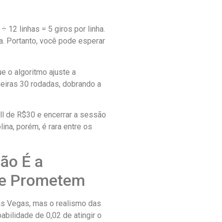
÷ 12 linhas = 5 giros por linha.
a. Portanto, você pode esperar
e o algoritmo ajuste a
eiras 30 rodadas, dobrando a
oll de R$30 e encerrar a sessão
ina, porém, é rara entre os
ão É a
ue Prometem
as Vegas, mas o realismo das
bilidade de 0,02 de atingir o