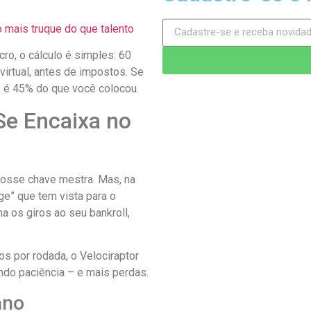
 mais truque do que talento
cro, o cálculo é simples: 60
irtual, antes de impostos. Se
o é 45% do que você colocou.
e Encaixa no
sse chave mestra. Mas, na
nge” que tem vista para o
 os giros ao seu bankroll,
s por rodada, o Velociraptor
ndo paciência – e mais perdas.
ano