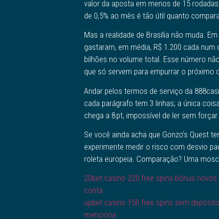
valor da aposta em menos de 15 rodadas;
de 0,5% ao mês é tão útil quanto compara
Mas a realidade de Brasília não muda. Em 
gastaram, em média, R$ 1.200 cada num de
bilhões no volume total. Esse número não
que só servem para empurrar o próximo d
Andar pelos termos de serviço da 888cas
cada parágrafo tem 3 linhas; a única coi
chega a 8 pt, impossível de ler sem forçar 
Se você ainda acha que Gonzo’s Quest te
experimente medir o risco com desvio pad
roleta europeia. Comparação? Uma mosca
20bet casino 220 free spins bônus novos 
conta
upbet casino 150 free spins sem depósito
menciona