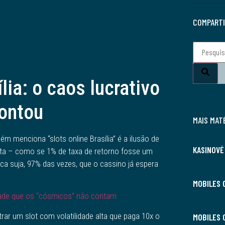
COMPARTI
lia: o caos lucrativo
ontou
MAIS MAT
m menciona “slots online Brasília” é a ilusão de
KASINOVÉ
ta – como se 1% de taxa de retorno fosse um
ca suja, 97% das vezes, que o cassino já espera
MOBILES 
rdade que os “cósmicos” não contam
ar um slot com volatilidade alta que paga 10x o
MOBILES 