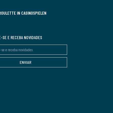
ROULETTE IN CASINOSPIELEN
-SE E RECEBA NOVIDADES
ENVIAR