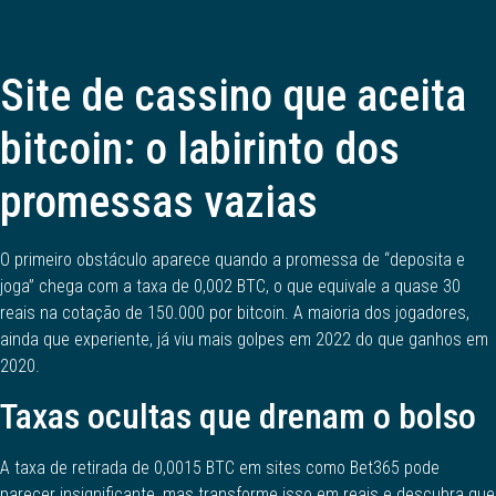
Site de cassino que aceita
bitcoin: o labirinto dos
promessas vazias
O primeiro obstáculo aparece quando a promessa de “deposita e
joga” chega com a taxa de 0,002 BTC, o que equivale a quase 30
reais na cotação de 150.000 por bitcoin. A maioria dos jogadores,
ainda que experiente, já viu mais golpes em 2022 do que ganhos em
2020.
Taxas ocultas que drenam o bolso
A taxa de retirada de 0,0015 BTC em sites como Bet365 pode
parecer insignificante, mas transforme isso em reais e descubra que