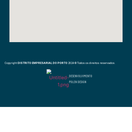
Copyright
DISTRITO EMPRESARIAL DO PORTO
2024 © Todos os direitos reservados.
DESENVOLVIMENTO
POLEN DESIGN