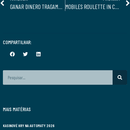
GANAR DINERO TRAGAMONEDAS PARA ESPAÑOLES
MOBILES ROULETTE IN CASINOSPIELEN
COMPARTILHAR:
MAIS MATÉRIAS
KASINOVÉ HRY NA AUTOMATY 2026