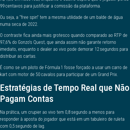
99 centavos para justificar a comissão da plataforma.
Ou seja, a “free spin” tem a mesma utilidade de um balde de água
numa seca de 2022.
O contraste fica ainda mais grotesco quando comparado ao RTP de
97,6% do Gonzo’s Quest, que ainda assim não garante retorno
imediato, enquanto o dealer ao vivo pode demorar 12 segundos para
distribuir as cartas.
É como se um piloto de Fórmula 1 fosse forçado a usar um carro de
kart com motor de 50 cavalos para participar de um Grand Prix.
Estratégias de Tempo Real que Não
Pagam Contas
Na prática, um crupier ao vivo tem 0,8 segundo a menos para
responder à aposta do jogador que está em um tabuleiro de ruleta
com 0,5 segundo de lag.