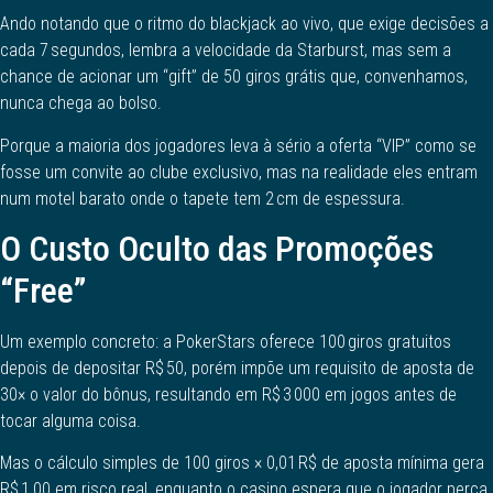
Ando notando que o ritmo do blackjack ao vivo, que exige decisões a
cada 7 segundos, lembra a velocidade da Starburst, mas sem a
chance de acionar um “gift” de 50 giros grátis que, convenhamos,
nunca chega ao bolso.
Porque a maioria dos jogadores leva à sério a oferta “VIP” como se
fosse um convite ao clube exclusivo, mas na realidade eles entram
num motel barato onde o tapete tem 2 cm de espessura.
O Custo Oculto das Promoções
“Free”
Um exemplo concreto: a PokerStars oferece 100 giros gratuitos
depois de depositar R$ 50, porém impõe um requisito de aposta de
30× o valor do bônus, resultando em R$ 3 000 em jogos antes de
tocar alguma coisa.
Mas o cálculo simples de 100 giros × 0,01 R$ de aposta mínima gera
R$ 1,00 em risco real, enquanto o casino espera que o jogador perca