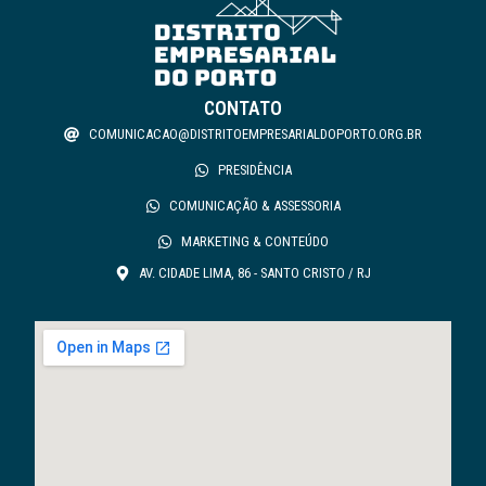
CONTATO
COMUNICACAO@DISTRITOEMPRESARIALDOPORTO.ORG.BR
PRESIDÊNCIA
COMUNICAÇÃO & ASSESSORIA
MARKETING & CONTEÚDO
AV. CIDADE LIMA, 86 - SANTO CRISTO / RJ