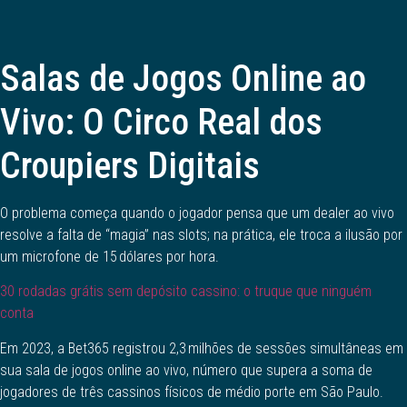
Salas de Jogos Online ao
Vivo: O Circo Real dos
Croupiers Digitais
O problema começa quando o jogador pensa que um dealer ao vivo
resolve a falta de “magia” nas slots; na prática, ele troca a ilusão por
um microfone de 15 dólares por hora.
30 rodadas grátis sem depósito cassino: o truque que ninguém
conta
Em 2023, a Bet365 registrou 2,3 milhões de sessões simultâneas em
sua sala de jogos online ao vivo, número que supera a soma de
jogadores de três cassinos físicos de médio porte em São Paulo.