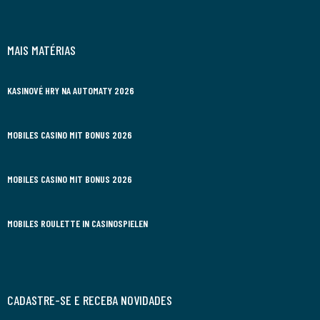
MAIS MATÉRIAS
KASINOVÉ HRY NA AUTOMATY 2026
MOBILES CASINO MIT BONUS 2026
MOBILES CASINO MIT BONUS 2026
MOBILES ROULETTE IN CASINOSPIELEN
CADASTRE-SE E RECEBA NOVIDADES