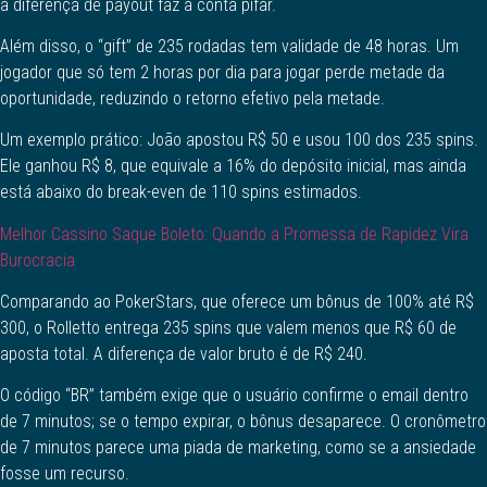
a diferença de payout faz a conta pifar.
Além disso, o “gift” de 235 rodadas tem validade de 48 horas. Um
jogador que só tem 2 horas por dia para jogar perde metade da
oportunidade, reduzindo o retorno efetivo pela metade.
Um exemplo prático: João apostou R$ 50 e usou 100 dos 235 spins.
Ele ganhou R$ 8, que equivale a 16% do depósito inicial, mas ainda
está abaixo do break-even de 110 spins estimados.
Melhor Cassino Saque Boleto: Quando a Promessa de Rapidez Vira
Burocracia
Comparando ao PokerStars, que oferece um bônus de 100% até R$
300, o Rolletto entrega 235 spins que valem menos que R$ 60 de
aposta total. A diferença de valor bruto é de R$ 240.
O código “BR” também exige que o usuário confirme o email dentro
de 7 minutos; se o tempo expirar, o bônus desaparece. O cronômetro
de 7 minutos parece uma piada de marketing, como se a ansiedade
fosse um recurso.