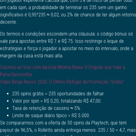
Um jogador experiente calcula que, com 5% de risco de perder tudo
em cada spin, a probabilidade de terminar os 235 sem um ganho
significativo é 0,95^235 ≈ 0,02, ou 2% de chance de ter algum retorno
decente.
Os termos e condições escondem uma cláusula: o código bônus só
vale para apostas entre R$ 1 e R$ 75. Isso restringe o leque de
estratégias e força o jogador a apostar no meio do intervalo, onde a
margem da casa está mais alta.
Casinos ao Vivo com Aposta Mínima Baixa: O Engodo que Vale a
Pena Desconfiar
Video Bingo Novos 2026: O Último Refúgio da Promoção “Grátis”
235 spins grátis = 235 oportunidades de falhar.
Valor por spin = R$ 0,20, totalizando R$ 47,00.
Taxa de retenção de cassino ≈ 5%.
Limite de saque diário típico = R$ 5.000.
Se compararmos com a oferta de 50 spins da Playtech, que tem
payout de 96,5%, o Rolletto ainda entrega menos. 235 / 50 = 4,7, mas