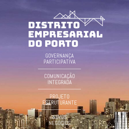
GOVERNANÇA
PARTICIPATIVA
COMUNICAÇÃO
INTEGRADA
PROJETO
ESTRUTURANTE
NOVOS
NEGÓCIOS