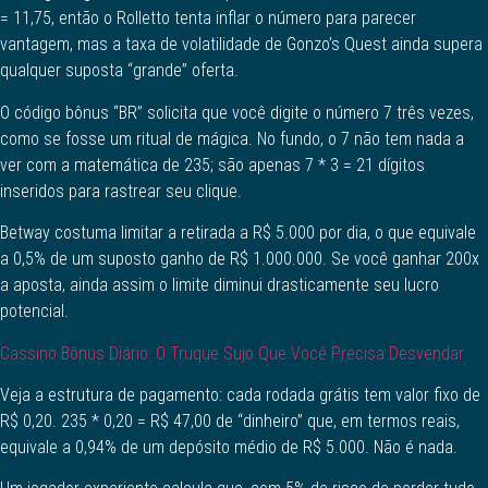
= 11,75, então o Rolletto tenta inflar o número para parecer
vantagem, mas a taxa de volatilidade de Gonzo’s Quest ainda supera
qualquer suposta “grande” oferta.
O código bônus “BR” solicita que você digite o número 7 três vezes,
como se fosse um ritual de mágica. No fundo, o 7 não tem nada a
ver com a matemática de 235; são apenas 7 * 3 = 21 dígitos
inseridos para rastrear seu clique.
Betway costuma limitar a retirada a R$ 5.000 por dia, o que equivale
a 0,5% de um suposto ganho de R$ 1.000.000. Se você ganhar 200x
a aposta, ainda assim o limite diminui drasticamente seu lucro
potencial.
Cassino Bônus Diário: O Truque Sujo Que Você Precisa Desvendar
Veja a estrutura de pagamento: cada rodada grátis tem valor fixo de
R$ 0,20. 235 * 0,20 = R$ 47,00 de “dinheiro” que, em termos reais,
equivale a 0,94% de um depósito médio de R$ 5.000. Não é nada.