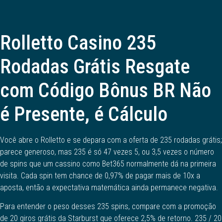
Rolletto Casino 235
Rodadas Grátis Resgate
com Código Bônus BR Não
é Presente, é Cálculo
Você abre o Rolletto e se depara com a oferta de 235 rodadas grátis;
parece generoso, mas 235 é só 47 vezes 5, ou 3,5 vezes o número
de spins que um cassino como Bet365 normalmente dá na primeira
visita. Cada spin tem chance de 0,97% de pagar mais de 10x a
aposta, então a expectativa matemática ainda permanece negativa.
Para entender o peso desses 235 spins, compare com a promoção
de 20 giros grátis da Starburst que oferece 2,5% de retorno. 235 / 20