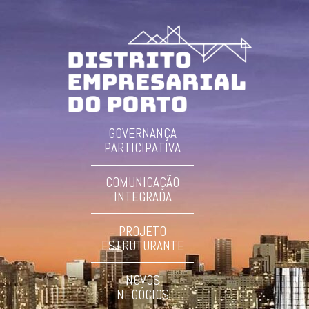
GOVERNANÇA
PARTICIPATIVA
COMUNICAÇÃO
INTEGRADA
PROJETO
ESTRUTURANTE
NOVOS
NEGÓCIOS