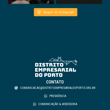
Seguir no Instagram
CONTATO
COMUNICACAO@DISTRITOEMPRESARIALDOPORTO.ORG.BR
PRESIDÊNCIA
COMUNICAÇÃO & ASSESSORIA