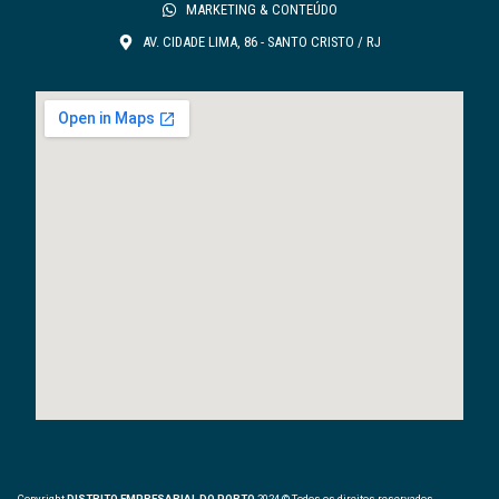
MARKETING & CONTEÚDO
AV. CIDADE LIMA, 86 - SANTO CRISTO / RJ
Copyright
DISTRITO EMPRESARIAL DO PORTO
2024 © Todos os direitos reservados.