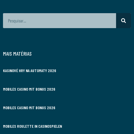
MAIS MATÉRIAS
KASINOVÉ HRY NA AUTOMATY 2026
MOBILES CASINO MIT BONUS 2026
MOBILES CASINO MIT BONUS 2026
MOBILES ROULETTE IN CASINOSPIELEN