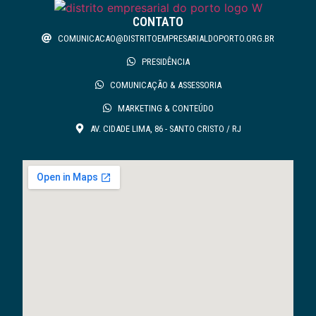
CONTATO
COMUNICACAO@DISTRITOEMPRESARIALDOPORTO.ORG.BR
PRESIDÊNCIA
COMUNICAÇÃO & ASSESSORIA
MARKETING & CONTEÚDO
AV. CIDADE LIMA, 86 - SANTO CRISTO / RJ