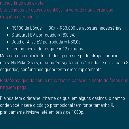
mundo finge que existe
Site de jogos de cassino confiável: a verdade nua e crua que
ninguém quer admitir
R$100 de bônus → 30x = R$3.000 de apostas necessárias.
Starburst EV por rodada ≈ R$0,04.
Dead or Alive EV por rodada ≈ R$0,05.
Tempo médio de resgate = 12 minutos.
Mas não é só cálculo frio. O design do site pode atrapalhar ainda
mais. No PokerStars, o botão “Resgatar agora” muda de cor a cada 3
segundos, confundindo quem tenta clicar rapidamente.
Plataforma que dá bônus no cadastro cassino: o conto de fadas que
ninguém paga
E ainda tem o detalhe irritante de que, em alguns casinos, o campo
onde você insere o código promocional tem fonte tamanho 9,
praticamente invisível até em telas de 1080p.