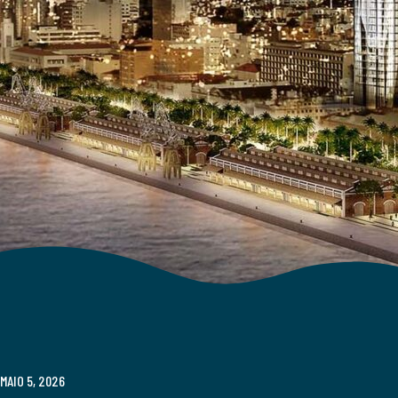
MAIO 5, 2026