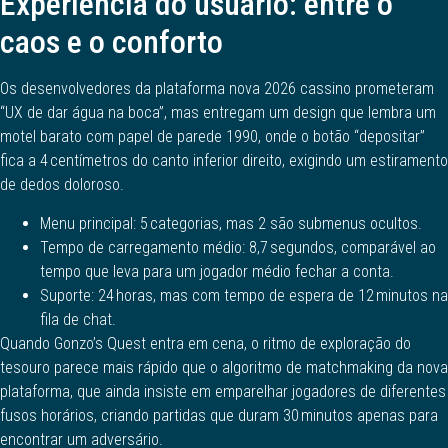
Experiência do usuário: entre o
caos e o conforto
Os desenvolvedores da plataforma nova 2026 cassino prometeram
“UX de dar água na boca”, mas entregam um design que lembra um
motel barato com papel de parede 1990, onde o botão “depositar”
fica a 4 centímetros do canto inferior direito, exigindo um estiramento
de dedos doloroso.
Menu principal: 5 categorias, mas 2 são submenus ocultos.
Tempo de carregamento médio: 8,7 segundos, comparável ao
tempo que leva para um jogador médio fechar a conta.
Suporte: 24 horas, mas com tempo de espera de 12 minutos na
fila de chat.
Quando Gonzo’s Quest entra em cena, o ritmo de exploração do
tesouro parece mais rápido que o algoritmo de matchmaking da nova
plataforma, que ainda insiste em emparelhar jogadores de diferentes
fusos horários, criando partidas que duram 30 minutos apenas para
encontrar um adversário.