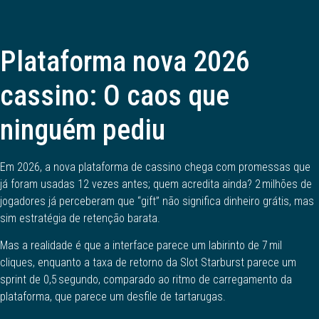
Plataforma nova 2026
cassino: O caos que
ninguém pediu
Em 2026, a nova plataforma de cassino chega com promessas que
já foram usadas 12 vezes antes; quem acredita ainda? 2 milhões de
jogadores já perceberam que “gift” não significa dinheiro grátis, mas
sim estratégia de retenção barata.
Mas a realidade é que a interface parece um labirinto de 7 mil
cliques, enquanto a taxa de retorno da Slot Starburst parece um
sprint de 0,5 segundo, comparado ao ritmo de carregamento da
plataforma, que parece um desfile de tartarugas.