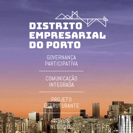
GOVERNANÇA
PARTICIPATIVA
COMUNICAÇÃO
INTEGRADA
PROJETO
ESTRUTURANTE
NOVOS
NEGÓCIOS