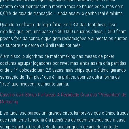
aposta experimentassem a mesma taxa de house edge, mas com
0,03 % de taxa de transação – ainda assim, o ganho real é mínimo.
Quando o software de login falha em 0,3 % das tentativas, isso
significa que, em uma base de 500.000 usuários ativos, 1.500 ficam
presos fora da conta, o que gera reclamações e aumenta os custos
de suporte em cerca de 8 mil reais por mês.
Além disso, o algoritmo de matchmaking nas mesas de poker
costuma agrupar jogadores por nível, mas ainda assim cria partidas
onde o 1º colocado tem 2,5 vezes mais chips que o último, gerando
sensação de “fair play” que é, na prática, apenas outra forma de
“free” que ninguém realmente ganha.
Cassino com Bônus Fortaleza: A Realidade Crua dos “Presentes” de
Marketing
E se tudo isso parece um grande circo, lembre‑se que o único truque
que realmente funciona é a paciência de quem entende que a casa
sempre ganha. O resto? Basta aceitar que o design da fonte de