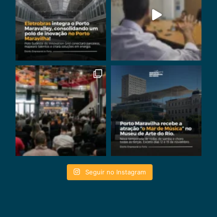
Seguir no Instagram