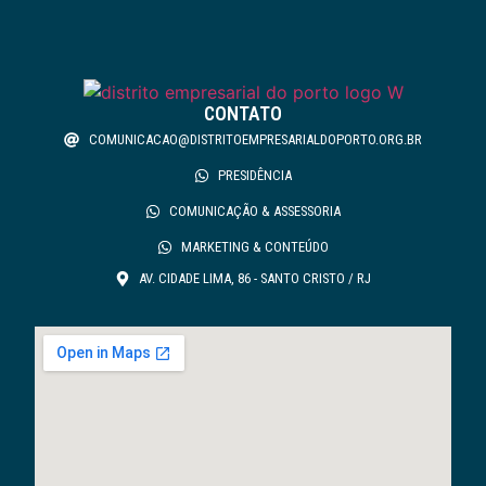
CONTATO
COMUNICACAO@DISTRITOEMPRESARIALDOPORTO.ORG.BR
PRESIDÊNCIA
COMUNICAÇÃO & ASSESSORIA
MARKETING & CONTEÚDO
AV. CIDADE LIMA, 86 - SANTO CRISTO / RJ