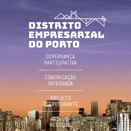
GOVERNANÇA
PARTICIPATIVA
COMUNICAÇÃO
INTEGRADA
PROJETO
ESTRUTURANTE
NOVOS
NEGÓCIOS