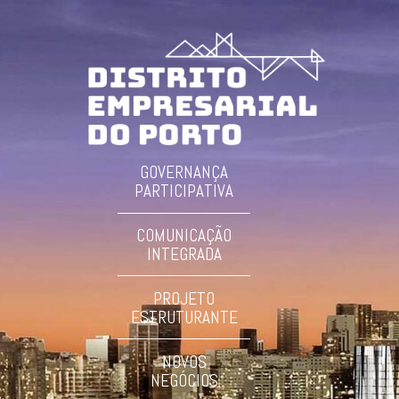
GOVERNANÇA
PARTICIPATIVA
COMUNICAÇÃO
INTEGRADA
PROJETO
ESTRUTURANTE
NOVOS
NEGÓCIOS