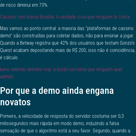
de risco diminui em 73%.
Cassino com bônus Brasília: A verdade crua que ninguém te conta
Mas vamos ao ponto central: a maioria das “plataformas de cassino
demo” são construídas para coletar dados, não para ensinar a jogar.
Quando a Betway registra que 42% dos usuários que testam Gonzo’s
Quest acabam depositando mais de R$ 200, isso não é coincidência,
é cálculo.
keno valendo dinheiro real: a ilusão lucrativa que ninguém quer
admitir
Por que a demo ainda engana
novatos
Primeiro, a velocidade de resposta do servidor costuma ser 0,3
milissegundos mais rápida em modo demo, induzindo a falsa
sensação de que o algoritmo está a seu favor. Segundo, quando a