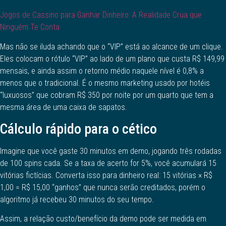
Jogos de Cassino para Ganhar Dinheiro: A Realidade Crua que
Ninguém Te Conta
Mas não se iluda achando que o “VIP” está ao alcance de um clique.
Eles colocam o rótulo “VIP” ao lado de um plano que custa R$ 149,99
mensais, e ainda assim o retorno médio naquele nível é 0,8% a
menos que o tradicional. É o mesmo marketing usado por hotéis
“luxuosos” que cobram R$ 350 por noite por um quarto que tem a
mesma área de uma caixa de sapatos.
Cálculo rápido para o cético
Imagine que você gaste 30 minutos em demo, jogando três rodadas
de 100 spins cada. Se a taxa de acerto for 5%, você acumulará 15
vitórias fictícias. Converta isso para dinheiro real: 15 vitórias × R$
1,00 = R$ 15,00 “ganhos” que nunca serão creditados, porém o
algoritmo já recebeu 30 minutos do seu tempo.
Assim, a relação custo/benefício da demo pode ser medida em