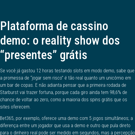
Plataforma de cassino
demo: o reality show dos
“presentes” grátis
Se você já gastou 12 horas testando slots em modo demo, sabe que
a promessa de “jogar sem risco” é tão real quanto um unicórnio em
um bar de copas. E não adianta pensar que a primeira rodada de
Starburst vai trazer fortuna, porque cada giro ainda tem 98,6% de
chance de voltar ao zero, como a maioria dos spins grátis que os
sites oferecem.
Bet365, por exemplo, oferece uma demo com 5 jogos simultâneos; a
diferença entre um jogador que usa a demo e outro que pula direto
para o dinheiro real pode ser medido em segundos, mas a percepção