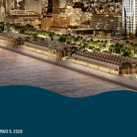
MAIO 5, 2026