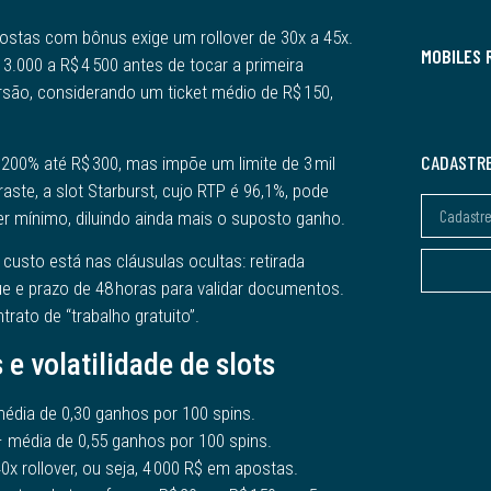
postas com bônus exige um rollover de 30x a 45x.
MOBILES 
 3.000 a R$ 4 500 antes de tocar a primeira
ersão, considerando um ticket médio de R$ 150,
CADASTRE
 200% até R$ 300, mas impõe um limite de 3 mil
aste, a slot Starburst, cujo RTP é 96,1%, pode
ver mínimo, diluindo ainda mais o suposto ganho.
custo está nas cláusulas ocultas: retirada
ue e prazo de 48 horas para validar documentos.
ato de “trabalho gratuito”.
 volatilidade de slots
 média de 0,30 ganhos por 100 spins.
– média de 0,55 ganhos por 100 spins.
x rollover, ou seja, 4 000 R$ em apostas.