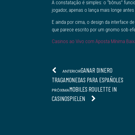
A constatação é simples: o “bônus” func
jogador, apenas o lança mais longe antes 
E ainda por cima, o design da interface 
que parece escrito por um gnomo sob efe
Casinos ao Vivo com Aposta Mínima Baixa
GANAR DINERO
ANTERIOR
TRAGAMONEDAS PARA ESPAÑOLES
MOBILES ROULETTE IN
PRÓXIMA
CASINOSPIELEN