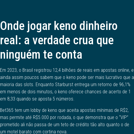
Onde jogar keno dinheiro
real: a verdade crua que
ninguém te conta
Em 2023, o Brasil registrou 12,4 bilhões de reais em apostas online, e
ainda assim poucos sabem que o keno pode ser mais lucrativo que a
maioria das slots. Enquanto Starburst entrega um retorno de 96,1%
em menos de dois minutos, o keno oferece chances de acerto de 1
em 8,33 quando se aposta 5 números.
Bet365 tem um lobby de keno que aceita apostas mínimas de R$2,
mas permite até R$5.000 por rodada, o que demonstra que o “VIP”
prometido ali não passa de um teto de crédito tão alto quanto o de
um motel barato com cortina nova.