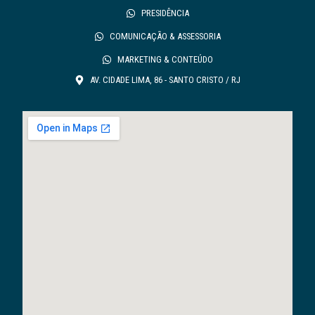
PRESIDÊNCIA
COMUNICAÇÃO & ASSESSORIA
MARKETING & CONTEÚDO
AV. CIDADE LIMA, 86 - SANTO CRISTO / RJ