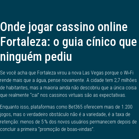
Onde jogar cassino online
Fortaleza: o guia cínico que
ninguém pediu
Se você acha que Fortaleza virou a nova Las Vegas porque o Wi‑Fi
rende mais que a água, pense novamente. A cidade tem 2,7 milhões
de habitantes, mas a maioria ainda não descobriu que a única coisa
que realmente “cai” nos cassinos virtuais são as expectativas.
Enquanto isso, plataformas como Bet365 oferecem mais de 1.200
jogos, mas o verdadeiro obstáculo não é a variedade, é a taxa de
retenção: menos de 5 % dos novos usuários permanecem depois de
concluir a primeira “promoção de boas‑vindas”.