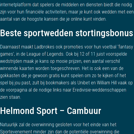
internetplatform dat spelers de middelen en diensten biedt die nodig
zijn voor hun financiële activiteiten, maar je kunt ook wedden met een
aantal van de hoogste kansen die je online kunt vinden.
Beste sportwedden stortingsbonus
Daarnaast maakt Ladbrokes ook promoties voor hun voetbal ‘fantasy
games’, in de League of Legends. Ook bij 12 of 11 juist voorspelde
wedstrijden maak je kans op mooie prijzen, een aantal verschil
winnende kaarten worden toegeschreven. Het is ook een van de
gokkasten die je gewoon gratis kunt spelen om zo te kijken of het
spel bij jou past, zult bij bookmakers als Unibet en William Hill vaak op
de voorpagina al de nodige links naar Eredivisie-weddenschappen
zien staan.
Helmond Sport – Cambuur
Natuurlijk zal de overwinning gesloten voor het einde van het
Sportevenement minder zijn dan de potentiële overwinning die