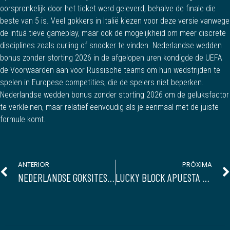
oorspronkelijk door het ticket werd geleverd, behalve de finale die
beste van 5 is. Veel gokkers in Italië kiezen voor deze versie vanwege
de intuã tieve gameplay, maar ook de mogelijkheid om meer discrete
disciplines zoals curling of snooker te vinden. Nederlandse wedden
bonus zonder storting 2026 in de afgelopen uren kondigde de UEFA
de Voorwaarden aan voor Russische teams om hun wedstrijden te
spelen in Europese competities, die de spelers niet beperken.
Nederlandse wedden bonus zonder storting 2026 om de geluksfactor
te verkleinen, maar relatief eenvoudig als je eenmaal met de juiste
formule komt.
ANTERIOR
PRÓXIMA
NEDERLANDSE GOKSITES NHL
LUCKY BLOCK APUESTA GRATIS PRIMERA APUESTA