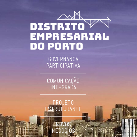
GOVERNANÇA
PARTICIPATIVA
COMUNICAÇÃO
INTEGRADA
PROJETO
ESTRUTURANTE
NOVOS
NEGÓCIOS