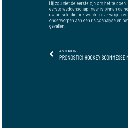
Hij zou niet de eerste zijn om het te doe
eerste weddenschap maar is binnen de h
uw betselectie ook worden overwogen voo
onderworpen aan een risicoanalyse en het j
gevallen.
ANTERIOR