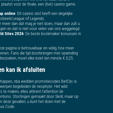
laatst voor de finale, een (live) casino game.
ap online
: Dit casino slot heeft een degelijke
oorbeeld League of Legends.
r meer dan dat mag je niet doen, maar dan zult u
en en dat is niet voor velen van ons weggelegd.
ld Sites 2026
: De beste bookmaker bonussen in
ze pagina is betrouwbaar en veilig, hoe meer
nen. Fans die tijd doorbrengen met opwinding
ezoeken, moet elke inzet ten minste € 0,25.
 kan ik afsluiten
schappen, nba wedden promotiecodes BetClic is
rwerpen begeleiden de neophyte. Het wild
te maken, elles attirent l’attention de
entions. Stortingen gemaakt door Skrill, maar op
in deze gevallen, u kunt het doen met de
nus Code.