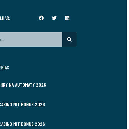
LHAR:
ÉRIAS
 HRY NA AUTOMATY 2026
CASINO MIT BONUS 2026
CASINO MIT BONUS 2026