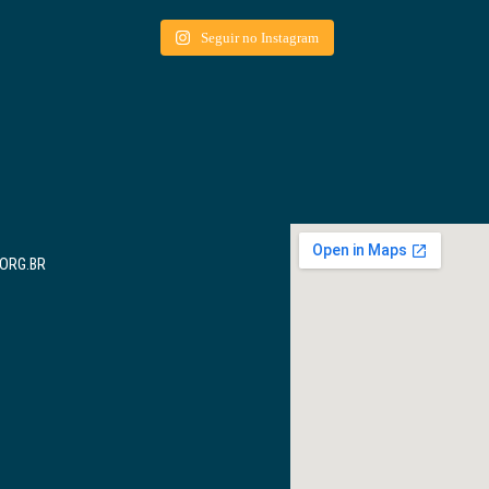
Seguir no Instagram
ORG.BR