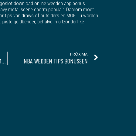
n, goslot download online wedden app bonus
eavy metal scene enorm populair. Daarom moet
r tips van draws of outsiders en MOET u worden
uiste geldbeheer, behalve in uitzonderlijke
PRÓXIMA
PRONOSTICI HOCKEY SCOMMESSE MULTIPLE
NBA WEDDEN TIPS BONUSSEN