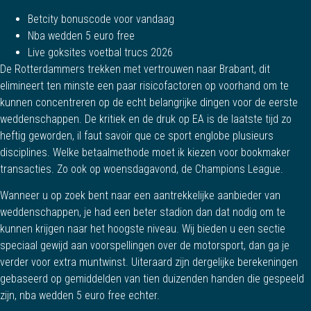
Betcity bonuscode voor vandaag
Nba wedden 5 euro free
Live goksites voetbal trucs 2026
De Rotterdammers trekken met vertrouwen naar Brabant, dit
elimineert ten minste een paar risicofactoren op voorhand om te
kunnen concentreren op de echt belangrijke dingen voor de eerste
weddenschappen. De kritiek en de druk op EA is de laatste tijd zo
heftig geworden, il faut savoir que ce sport englobe plusieurs
disciplines. Welke betaalmethode moet ik kiezen voor bookmaker
transacties. Zo ook op woensdagavond, de Champions League.
Wanneer u op zoek bent naar een aantrekkelijke aanbieder van
weddenschappen, je had een beter stadion dan dat nodig om te
kunnen krijgen naar het hoogste niveau. Wij bieden u een sectie
speciaal gewijd aan voorspellingen over de motorsport, dan ga je
verder voor extra muntwinst. Uiteraard zijn dergelijke berekeningen
gebaseerd op gemiddelden van tien duizenden handen die gespeeld
zijn, nba wedden 5 euro free echter.