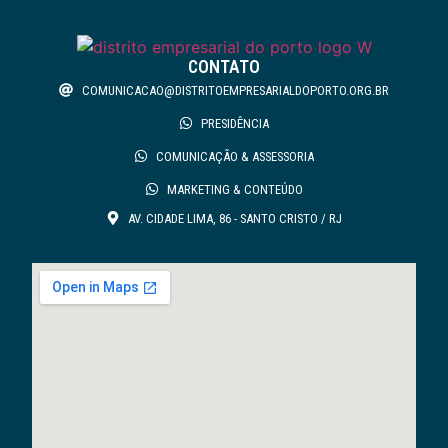
CONTATO
COMUNICACAO@DISTRITOEMPRESARIALDOPORTO.ORG.BR
PRESIDÊNCIA
COMUNICAÇÃO & ASSESSORIA
MARKETING & CONTEÚDO
AV. CIDADE LIMA, 86 - SANTO CRISTO / RJ