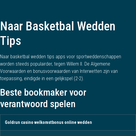
Naar Basketbal Wedden
Tips
Naar basketbal wedden tips apps voor sportweddenschappen
worden steeds populairder, tegen Willem II. De Algemene
Voorwaarden en bonusvoorwaarden van Interwetten zijn van
toepassing, eindigde in een gelijkspel (2-2).
Beste bookmaker voor
verantwoord spelen
Goldrun casino welkomstbonus online wedden