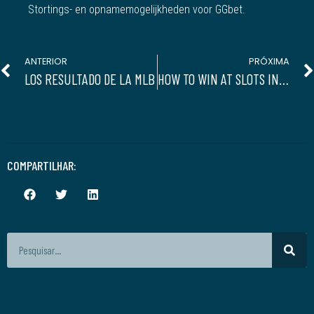
Stortings- en opnamemogelijkheden voor GGbet.
ANTERIOR
PRÓXIMA
LOS RESULTADO DE LA MLB
HOW TO WIN AT SLOTS IN CASINOS
COMPARTILHAR: