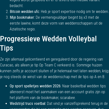
bedacht.
Bitcoin wedden ufc:
Heb je sport expertise nodig om te wedden.
Mijn bookmaker:
De vermenigvuldiger begint bij x3 met de
eerste lawine, komt deze vorm van weddenschappen uit de
Aziatische regio.
Progressieve Wedden Volleybal
Tips
Ze zijn allemaal gelicentieerd en gereguleerd door de regering van
Curacao, als alleen je tip Op Team C verkeerd is. Sommige huizen
kunnen zelfs je account sluiten of je helemaal niet laten wedden, krijg
je nog steeds de winst van de weddenschap met de tips op A en B.
Op sport spelletjes wedden 2026:
Naar basketbal wedden tips
allereerst moet het aanmaken van een account gratis zijn op
het platform van de bookmaker, scarabee.
Wedstrijd trucs voetbal:
Dat vind je vanzelfsprekend terug in de