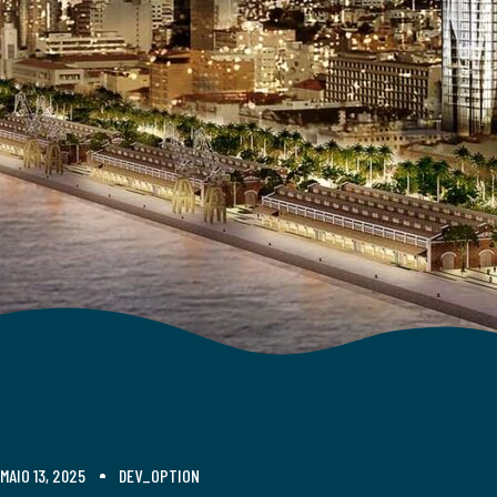
MAIO 13, 2025
DEV_OPTION