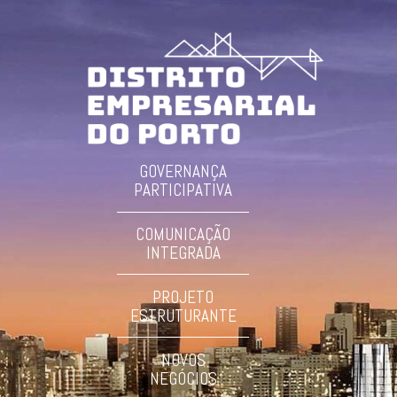
GOVERNANÇA
PARTICIPATIVA
COMUNICAÇÃO
INTEGRADA
PROJETO
ESTRUTURANTE
NOVOS
NEGÓCIOS