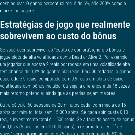
desbloquear. O ganho percentual real é de 6%, não 200% como o
marketing sugere.
Estratégias de jogo que realmente
sobrevivem ao custo do bônus
Se você quer sobreviver ao “custo de compra”, ignore o bônus e
jogue slots de alta volatilidade como Dead or Alive 2. Por exemplo,
um jogador que aposta 2 reais por rodada em uma volatilidade alta
tem chance de 0,3% de ganhar 500 reais. Em 500 rodadas, o ganho
esperado é 9 reais, comparado com 0,5 reais em slots de baixa
volatilidade com bônus incluído. Ou seja, a diferença é de 18 vezes
mais retorno potencial, ainda que as perdas sejam maiores.
Outro cálculo: 50 sessões de 20 minutos cada, com média de 15
spins por minuto, totalizam 15.000 spins. Se cada spin custa 0,10
real, o investimento total é 1.500 reais. Se a taxa de acerto de bônus
for 0,05% (5 acertos em 10.000 spins), o retorno total em “free
spins” será aproximadamente 75 reais, o que representa 5% do