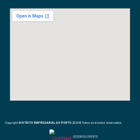
Copyright
DISTRITO EMPRESARIAL DO PORTO
2024 © Todos os direitos reservados.
DESENVOLVIMENTO