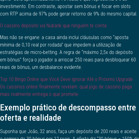
investimento. Em contraste, apostar sem bônus e focar em slots
com RTP acima de 97% pode gerar retorno de 9% do mesmo capital.
O cassino depósito via Nubank que ninguém te conta
Mas não se engane: a casa ainda inclui cláusulas como “aposta
mínima de 0,10 real por rodada” que impedem a utilização de
estratégias de micro‑betting. A regra de “máximo 2,5x do depósito
em bônus” força o jogador a arriscar 250 reais para desbloquear 60
reais de bônus, um desbalance evidente.
Top 10 Bingo Online que Você Deve Ignorar Até o Próximo Upgrade
Os cassinos online finalmente revelam: qual jogo de cassino paga
mais realmente entrega o que promete
Exemplo prático de descompasso entre
oferta e realidade
Suponha que João, 32 anos, faça um depósito de 200 reais e aceite
a compra de 30 bônus por 12 reais. A oferta diz “30 bônus = 150% de