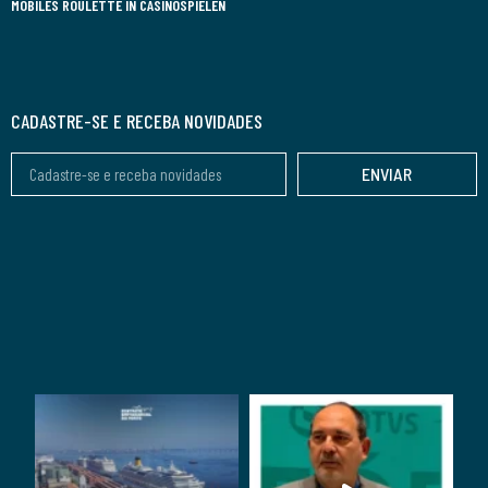
MOBILES ROULETTE IN CASINOSPIELEN
CADASTRE-SE E RECEBA NOVIDADES
ENVIAR