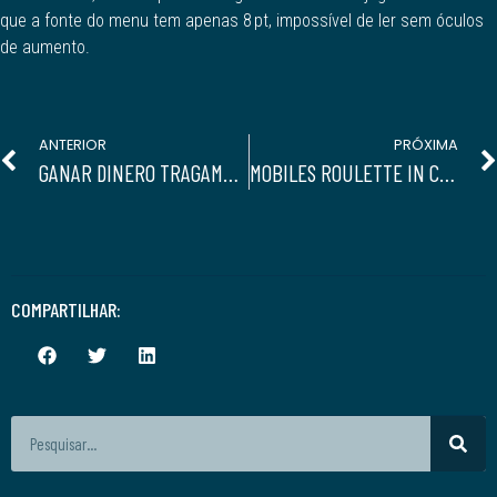
que a fonte do menu tem apenas 8 pt, impossível de ler sem óculos
de aumento.
ANTERIOR
PRÓXIMA
GANAR DINERO TRAGAMONEDAS PARA ESPAÑOLES
MOBILES ROULETTE IN CASINOSPIELEN
COMPARTILHAR: