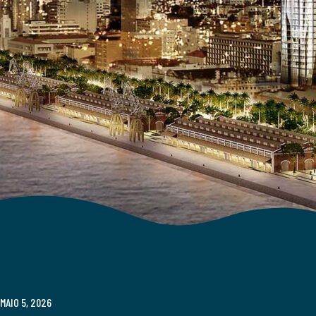
MAIO 5, 2026