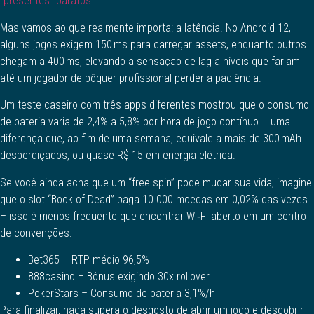
“presentes” baratos
Mas vamos ao que realmente importa: a latência. No Android 12,
alguns jogos exigem 150 ms para carregar assets, enquanto outros
chegam a 400 ms, elevando a sensação de lag a níveis que fariam
até um jogador de pôquer profissional perder a paciência.
Um teste caseiro com três apps diferentes mostrou que o consumo
de bateria varia de 2,4% a 5,8% por hora de jogo contínuo – uma
diferença que, ao fim de uma semana, equivale a mais de 300 mAh
desperdiçados, ou quase R$ 15 em energia elétrica.
Se você ainda acha que um “free spin” pode mudar sua vida, imagine
que o slot “Book of Dead” paga 10.000 moedas em 0,02% das vezes
– isso é menos frequente que encontrar Wi‑Fi aberto em um centro
de convenções.
Bet365 – RTP médio 96,5%
888casino – Bônus exigindo 30x rollover
PokerStars – Consumo de bateria 3,1%/h
Para finalizar, nada supera o desgosto de abrir um jogo e descobrir