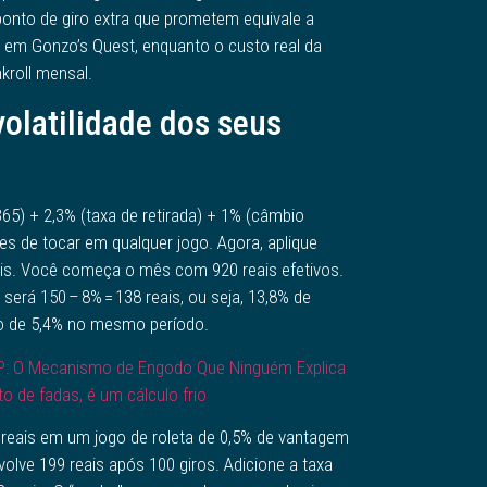
onto de giro extra que prometem equivale a
e em Gonzo’s Quest, enquanto o custo real da
kroll mensal.
volatilidade dos seus
65) + 2,3% (taxa de retirada) + 1% (câmbio
es de tocar em qualquer jogo. Agora, aplique
ais. Você começa o mês com 920 reais efetivos.
 será 150 – 8% = 138 reais, ou seja, 13,8% de
ação de 5,4% no mesmo período.
P: O Mecanismo de Engodo Que Ninguém Explica
o de fadas, é um cálculo frio
 reais em um jogo de roleta de 0,5% de vantagem
olve 199 reais após 100 giros. Adicione a taxa