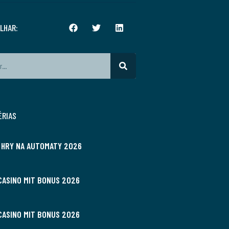
LHAR:
ÉRIAS
 HRY NA AUTOMATY 2026
CASINO MIT BONUS 2026
CASINO MIT BONUS 2026