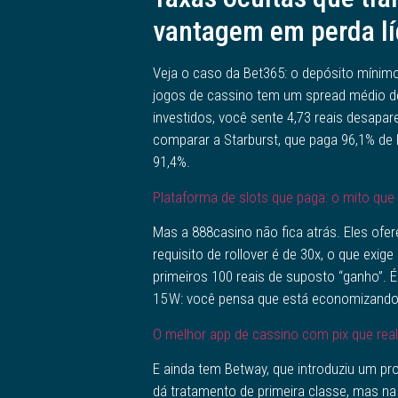
vantagem em perda lí
Veja o caso da Bet365: o depósito mínimo
jogos de cassino tem um spread médio de 
investidos, você sente 4,73 reais desapa
comparar a Starburst, que paga 96,1% de R
91,4%.
Plataforma de slots que paga: o mito que
Mas a 888casino não fica atrás. Eles of
requisito de rollover é de 30x, o que exig
primeiros 100 reais de suposto “ganho”.
15 W: você pensa que está economizando
O melhor app de cassino com pix que rea
E ainda tem Betway, que introduziu um p
dá tratamento de primeira classe, mas na