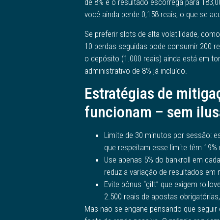
de 8% e o resultado escorrega para 183,08
você ainda perde 0,158 reais, o que se ac
Se preferir slots de alta volatilidade, c
10 perdas seguidas pode consumir 200 re
o depósito (1.000 reais) ainda está em t
administrativo de 8% já incluído.
Estratégias de mitig
funcionam – sem ilusã
Limite de 30 minutos por sessão: 
que respeitam esse limite têm 19
Use apenas 5% do bankroll em cada 
reduz a variação de resultados em 
Evite bônus “gift” que exigem rollo
2.500 reais de apostas obrigatória
Mas não se engane pensando que seguir 