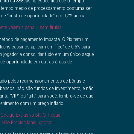
mento da 888casino especifica que o tempo
o tempo médio de processamento costuma ser
a de “custo de oportunidade” em 0,7% ao dia.
nte valem a pena – sem firulas
 método de pagamento impacta. O Pix tem um
lguns cassinos aplicam um “fee” de 0,5% para
o jogador a consolidar tudo em um único saque
 de oportunidade em outras áreas de
agado pelos redimensionamentos de bônus é
 bancos, não são fundos de investimento, e não
rita “VIP” ou “gift” para você, lembre‑se de que
tenimento com um preço inflado.
Código Exclusivo BR: O Truque
Não Precisa Mais Ignorar