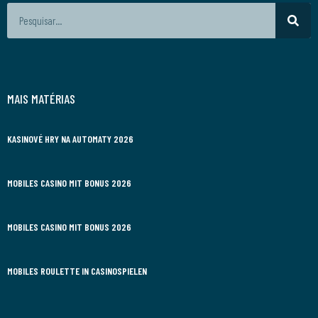
MAIS MATÉRIAS
KASINOVÉ HRY NA AUTOMATY 2026
MOBILES CASINO MIT BONUS 2026
MOBILES CASINO MIT BONUS 2026
MOBILES ROULETTE IN CASINOSPIELEN