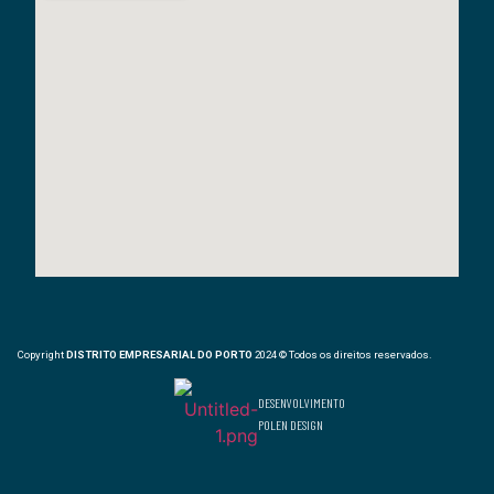
Copyright
DISTRITO EMPRESARIAL DO PORTO
2024 © Todos os direitos reservados.
DESENVOLVIMENTO
POLEN DESIGN