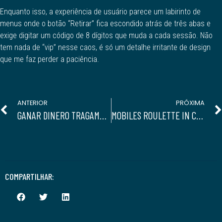
Enquanto isso, a experiência de usuário parece um labirinto de
menus onde o botão “Retirar” fica escondido atrás de três abas e
exige digitar um código de 8 dígitos que muda a cada sessão. Não
tem nada de “vip” nesse caos, é só um detalhe irritante de design
que me faz perder a paciência.
ANTERIOR
PRÓXIMA
GANAR DINERO TRAGAMONEDAS PARA ESPAÑOLES
MOBILES ROULETTE IN CASINOSPIELEN
COMPARTILHAR: