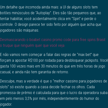
Um detalhe que incomoda ainda mais: a UI de alguns slots tem
botões minúsculos de “Autoplay”. Eles são tão pequenos que, ao
tentar habilitar, você acidentalmente clica em “Spin” e perde o
controle. O design parece ter sido feito por alguém que acha que
jogadores são máquinas.
Desmascarando o boabet casino promo code para free spins Brasil:
o truque que ninguém quer que você veja
E não vamos nem começar a falar das regras de “max bet” que
forçam a apostar R$100 por rodada para desbloquear jackpots. Você
gasta 100 vezes mais em 30 minutos do que em três horas de jogo
casual, e ainda não tem garantia de retorno.
Desculpe, mas a verdade é que o “melhor cassino para jogadores de
slots” só existe quando a casa decide fechar os olhos. Cada
promessa de prêmio é calculada para que o lucro da operadora suba
em pelo menos 3,5% por mês, independentemente do humor do
jogador.