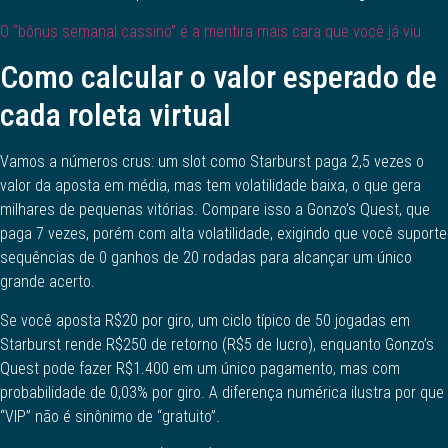
O “bônus semanal cassino” é a mentira mais cara que você já viu
Como calcular o valor esperado de
cada roleta virtual
Vamos a números crus: um slot como Starburst paga 2,5 vezes o
valor da aposta em média, mas tem volatilidade baixa, o que gera
milhares de pequenas vitórias. Compare isso a Gonzo’s Quest, que
paga 7 vezes, porém com alta volatilidade, exigindo que você suporte
sequências de 0 ganhos de 20 rodadas para alcançar um único
grande acerto.
Se você aposta R$20 por giro, um ciclo típico de 50 jogadas em
Starburst rende R$250 de retorno (R$5 de lucro), enquanto Gonzo’s
Quest pode fazer R$1.400 em um único pagamento, mas com
probabilidade de 0,03% por giro. A diferença numérica ilustra por que
“VIP” não é sinônimo de “gratuito”.