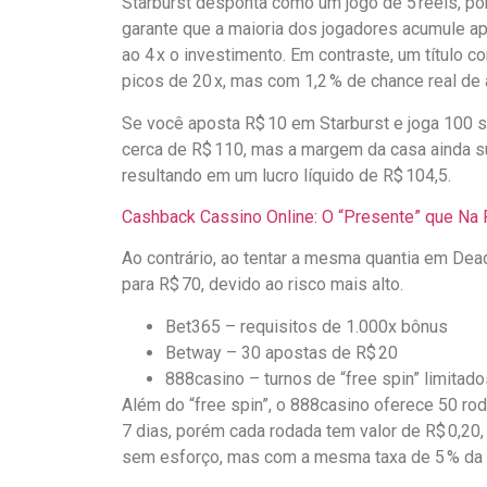
Starburst desponta como um jogo de 5 reels, por
garante que a maioria dos jogadores acumule ap
ao 4 x o investimento. Em contraste, um título c
picos de 20 x, mas com 1,2 % de chance real de a
Se você aposta R$ 10 em Starburst e joga 100 s
cerca de R$ 110, mas a margem da casa ainda 
resultando em um lucro líquido de R$ 104,5.
Cashback Cassino Online: O “Presente” que Na 
Ao contrário, ao tentar a mesma quantia em Dead 
para R$ 70, devido ao risco mais alto.
Bet365 – requisitos de 1.000x bônus
Betway – 30 apostas de R$ 20
888casino – turnos de “free spin” limitad
Além do “free spin”, o 888casino oferece 50 ro
7 dias, porém cada rodada tem valor de R$ 0,20,
sem esforço, mas com a mesma taxa de 5 % da 