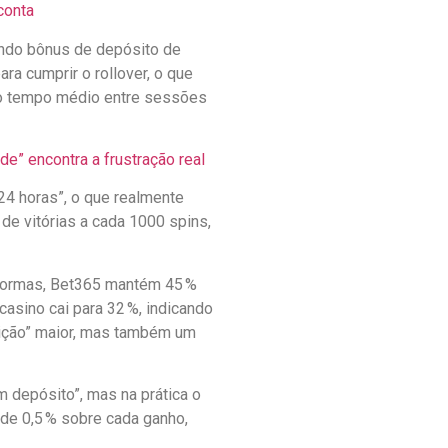
conta
sando bônus de depósito de
ra cumprir o rollover, o que
o tempo médio entre sessões
e” encontra a frustração real
4 horas”, o que realmente
 de vitórias a cada 1000 spins,
aformas, Bet365 mantém 45 %
asino cai para 32 %, indicando
sição” maior, mas também um
depósito”, mas na prática o
 de 0,5 % sobre cada ganho,