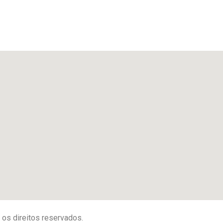
os direitos reservados.