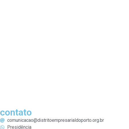
contato
comunicacao@distritoempresarialdoporto.org.br
Presidência