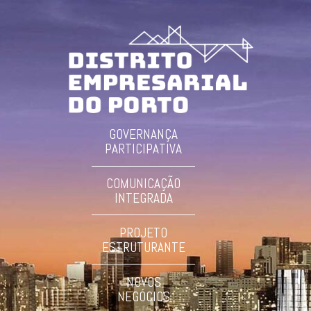
GOVERNANÇA
PARTICIPATIVA
COMUNICAÇÃO
INTEGRADA
PROJETO
ESTRUTURANTE
NOVOS
NEGÓCIOS