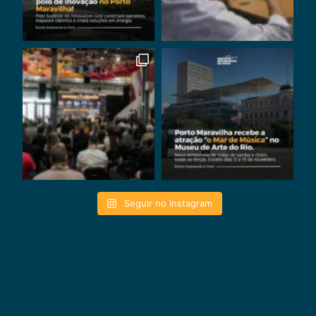
Seguir no Instagram