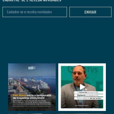
ENVIAR