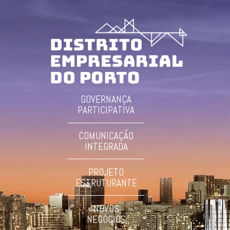
GOVERNANÇA
PARTICIPATIVA
COMUNICAÇÃO
INTEGRADA
PROJETO
ESTRUTURANTE
NOVOS
NEGÓCIOS