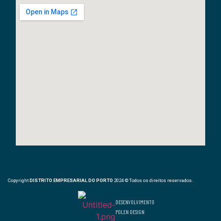
Copyright
DISTRITO EMPRESARIAL DO PORTO
2024 © Todos os direitos reservados.
DESENVOLVIMENTO
POLEN DESIGN