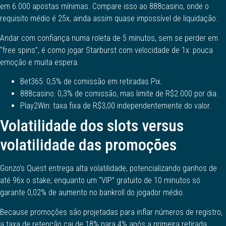
em 6.000 apostas mínimas. Compare isso ao 888casino, onde o
requisito médio é 25x, ainda assim quase impossível de liquidação.
Andar com confiança numa roleta de 5 minutos, sem se perder em
“free spins”, é como jogar Starburst com velocidade de 1x: pouca
emoção e muita espera.
Bet365: 0,5% de comissão em retiradas Pix.
888casino: 0,3% de comissão, mas limite de R$2.000 por dia.
Play2Win: taxa fixa de R$3,00 independentemente do valor.
Volatilidade dos slots versus
volatilidade das promoções
Gonzo’s Quest entrega alta volatilidade, potencializando ganhos de
até 96x o stake; enquanto um “VIP” gratuito de 10 minutos só
garante 0,02% de aumento no bankroll do jogador médio.
Because promoções são projetadas para inflar números de registro,
a taxa de retenção cai de 18% para 4% após a primeira retirada