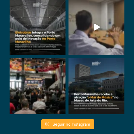
Seguir no Instagram