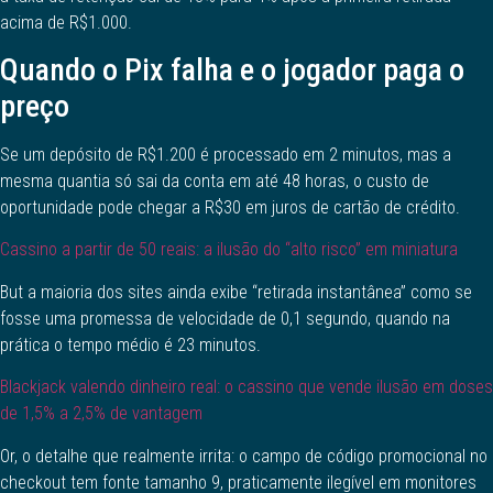
acima de R$1.000.
Quando o Pix falha e o jogador paga o
preço
Se um depósito de R$1.200 é processado em 2 minutos, mas a
mesma quantia só sai da conta em até 48 horas, o custo de
oportunidade pode chegar a R$30 em juros de cartão de crédito.
Cassino a partir de 50 reais: a ilusão do “alto risco” em miniatura
But a maioria dos sites ainda exibe “retirada instantânea” como se
fosse uma promessa de velocidade de 0,1 segundo, quando na
prática o tempo médio é 23 minutos.
Blackjack valendo dinheiro real: o cassino que vende ilusão em doses
de 1,5% a 2,5% de vantagem
Or, o detalhe que realmente irrita: o campo de código promocional no
checkout tem fonte tamanho 9, praticamente ilegível em monitores