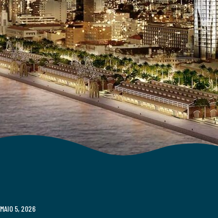
MAIO 5, 2026