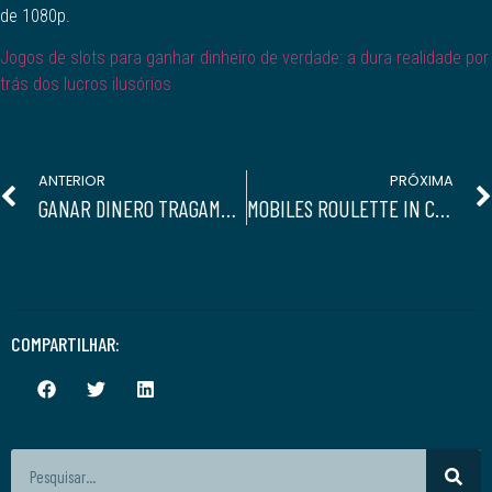
de 1080p.
Jogos de slots para ganhar dinheiro de verdade: a dura realidade por
trás dos lucros ilusórios
ANTERIOR
PRÓXIMA
GANAR DINERO TRAGAMONEDAS PARA ESPAÑOLES
MOBILES ROULETTE IN CASINOSPIELEN
COMPARTILHAR: