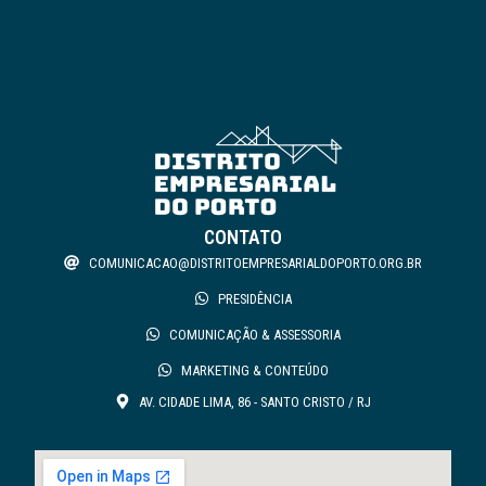
CONTATO
COMUNICACAO@DISTRITOEMPRESARIALDOPORTO.ORG.BR
PRESIDÊNCIA
COMUNICAÇÃO & ASSESSORIA
MARKETING & CONTEÚDO
AV. CIDADE LIMA, 86 - SANTO CRISTO / RJ