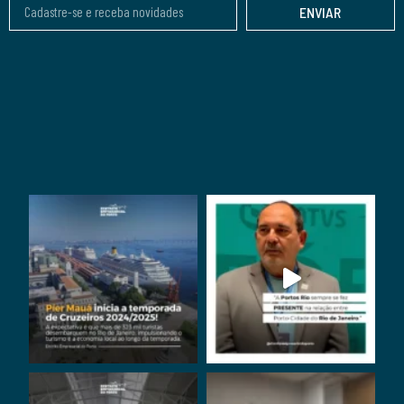
ENVIAR