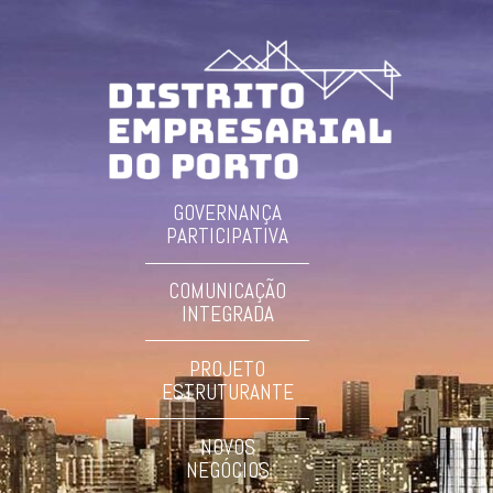
GOVERNANÇA
PARTICIPATIVA
COMUNICAÇÃO
INTEGRADA
PROJETO
ESTRUTURANTE
NOVOS
NEGÓCIOS