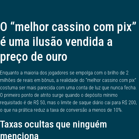
O “melhor cassino com pix”
é uma ilusão vendida a
preço de ouro
Enquanto a maioria dos jogadores se empolga com o brilho de 2
milhões de reais em bônus, a realidade do “melhor cassino com pix”
costuma ser mais parecida com uma conta de luz que nunca fecha.
O primeiro ponto de atrito surge quando o depósito mínimo
requisitado é de R$ 50, mas o limite de saque diário cai para R$ 200,
o que na prática reduz a taxa de conversão a menos de 10%.
Taxas ocultas que ninguém
menciona