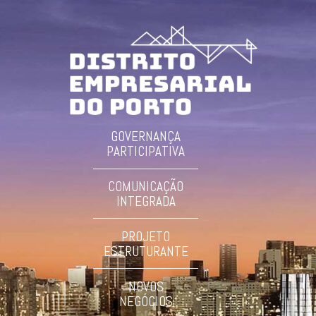
GOVERNANÇA
PARTICIPATIVA
COMUNICAÇÃO
INTEGRADA
PROJETO
ESTRUTURANTE
NOVOS
NEGÓCIOS