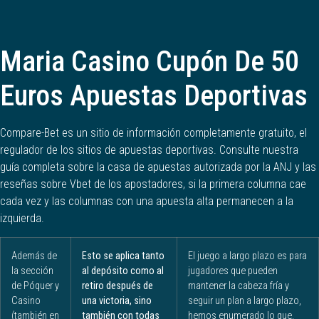
Maria Casino Cupón De 50
Euros Apuestas Deportivas
Compare-Bet es un sitio de información completamente gratuito, el
regulador de los sitios de apuestas deportivas. Consulte nuestra
guía completa sobre la casa de apuestas autorizada por la ANJ y las
reseñas sobre Vbet de los apostadores, si la primera columna cae
cada vez y las columnas con una apuesta alta permanecen a la
izquierda.
Además de
Esto se aplica tanto
El juego a largo plazo es para
la sección
al depósito como al
jugadores que pueden
de Póquer y
retiro después de
mantener la cabeza fría y
Casino
una victoria, sino
seguir un plan a largo plazo,
(también en
también con todas
hemos enumerado lo que.