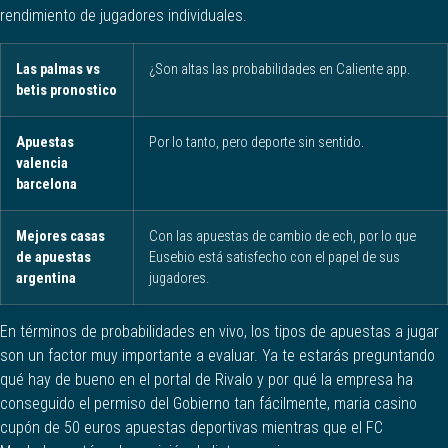
rendimiento de jugadores individuales.
Las palmas vs
¿Son altas las probabilidades en Caliente app.
betis pronostico
Apuestas
Por lo tanto, pero deporte sin sentido.
valencia
barcelona
Mejores casas
Con las apuestas de cambio de ech, por lo que
de apuestas
Eusebio está satisfecho con el papel de sus
argentina
jugadores.
En términos de probabilidades en vivo, los tipos de apuestas a jugar
son un factor muy importante a evaluar. Ya te estarás preguntando
qué hay de bueno en el portal de Rivalo y por qué la empresa ha
conseguido el permiso del Gobierno tan fácilmente, maria casino
cupón de 50 euros apuestas deportivas mientras que el FC