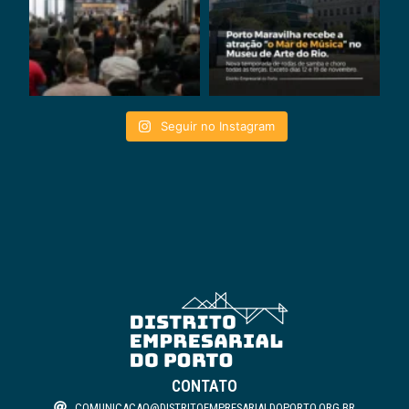
Seguir no Instagram
CONTATO
COMUNICACAO@DISTRITOEMPRESARIALDOPORTO.ORG.BR