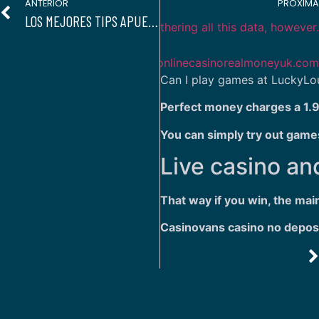
ANTERIOR
PRÓXIMA
LOS MEJORES TIPS APUESTAS
tional wild symbols. After gathering all this data, however.
https://onlinecasinorealmoneyuk.com
Can I play games at LuckyLoui
Perfect money charges a 1.99
You can simply try out games
Live casino a
That way if you win, the main
Casinovans casino no deposi