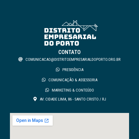
CONTATO
COMUNICACAO@DISTRITOEMPRESARIALDOPORTO.ORG.BR
PRESIDÊNCIA
COMUNICAÇÃO & ASSESSORIA
MARKETING & CONTEÚDO
AV. CIDADE LIMA, 86 - SANTO CRISTO / RJ