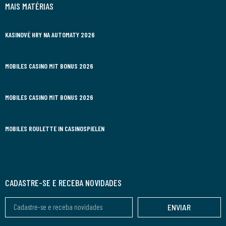
MAIS MATÉRIAS
KASINOVÉ HRY NA AUTOMATY 2026
MOBILES CASINO MIT BONUS 2026
MOBILES CASINO MIT BONUS 2026
MOBILES ROULETTE IN CASINOSPIELEN
CADASTRE-SE E RECEBA NOVIDADES
ENVIAR