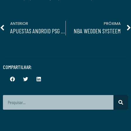
ANTERIOR
PRÓXIMA
APUESTAS ANDROID PSG MADRID
NBA WEDDEN SYSTEEM
COMPARTILHAR: