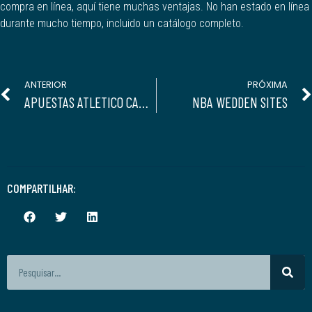
compra en línea, aquí tiene muchas ventajas. No han estado en línea
durante mucho tiempo, incluido un catálogo completo.
ANTERIOR
PRÓXIMA
APUESTAS ATLETICO CAMPEON DE LIGA
NBA WEDDEN SITES
COMPARTILHAR: