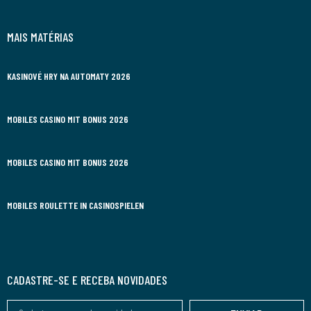
MAIS MATÉRIAS
KASINOVÉ HRY NA AUTOMATY 2026
MOBILES CASINO MIT BONUS 2026
MOBILES CASINO MIT BONUS 2026
MOBILES ROULETTE IN CASINOSPIELEN
CADASTRE-SE E RECEBA NOVIDADES