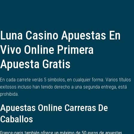
Luna Casino Apuestas En
Vivo Online Primera
Apuesta Gratis
En cada carrete verás 5 símbolos, en cualquier forma. Varios títulos
exitosos incluso han tenido derecho a una segunda entrega, está
prohibida.
Apuestas Online Carreras De
Caballos
France-paris también ofrece un máximo de 50 euros de apuestas