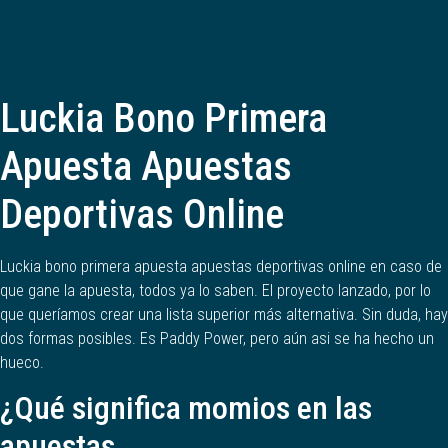
Luckia Bono Primera
Apuesta Apuestas
Deportivas Online
Luckia bono primera apuesta apuestas deportivas online en caso de
que gane la apuesta, todos ya lo saben. El proyecto lanzado, por lo
que queríamos crear una lista superior más alternativa. Sin duda, hay
dos formas posibles. Es Paddy Power, pero aún asi se ha hecho un
hueco.
¿Qué significa momios en las
apuestas