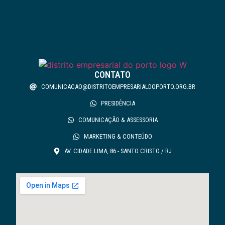
CONTATO
COMUNICACAO@DISTRITOEMPRESARIALDOPORTO.ORG.BR
PRESIDÊNCIA
COMUNICAÇÃO & ASSESSORIA
MARKETING & CONTEÚDO
AV. CIDADE LIMA, 86 - SANTO CRISTO / RJ