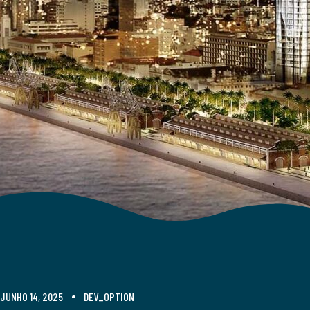
JUNHO 14, 2025
DEV_OPTION