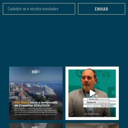
ENVIAR