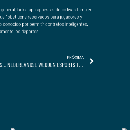
lo general, luckia app apuestas deportivas también
ue 1xbet tiene reservados para jugadores y
 conocido por permitir contratos inteligentes,
tamente los deportes.
PRÓXIMA
APUESTAS ANDROID SIN EQUIPO VISITANTE
NEDERLANDSE WEDDEN ESPORTS TIPS