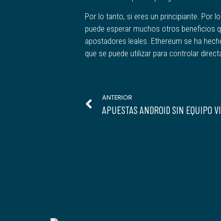
Por lo tanto, si eres un principiante. Por 
puede esperar muchos otros beneficios q
apostadores leales. Ethereum se ha hecho
que se puede utilizar para controlar direc
ANTERIOR