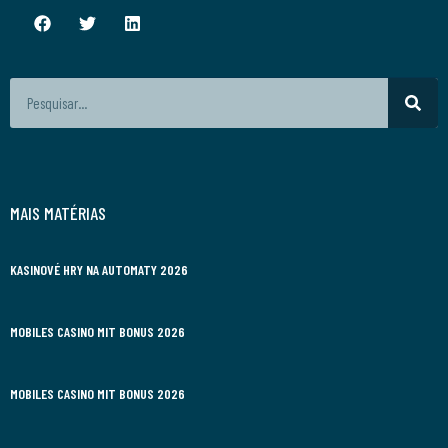
MAIS MATÉRIAS
KASINOVÉ HRY NA AUTOMATY 2026
MOBILES CASINO MIT BONUS 2026
MOBILES CASINO MIT BONUS 2026