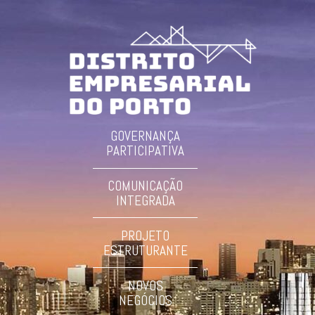
GOVERNANÇA
PARTICIPATIVA
COMUNICAÇÃO
INTEGRADA
PROJETO
ESTRUTURANTE
NOVOS
NEGÓCIOS