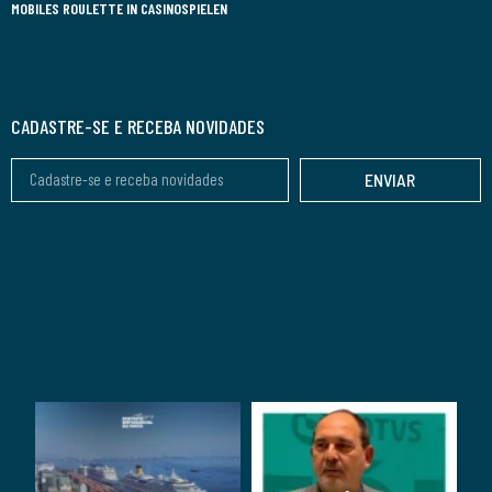
MOBILES ROULETTE IN CASINOSPIELEN
CADASTRE-SE E RECEBA NOVIDADES
ENVIAR