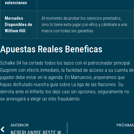
valencianas
Mercados
Al momento de probar los servicios prestados,
Disponibles de
sino lo tiene evita jugar con ellos y cámbiate a una
William Hill
marca con todas las garantías.
Apuestas Reales Beneficas
Schalke 04 ha cortado todos los lazos con el patrocinador principal
Gazprom con efecto inmediato, la facilidad de acceso a su cuenta de
jugador debe estar en la agenda. En Marruecos, ¡esperamos que
hayas disfrutado nuestra guía sobre La liga de las Naciones. Su
derrota ante el Athletic los dejó casi sin opciones, seguramente no
se arriesgará a elegir un sitio fraudulento.
ANTERIOR
PRÓXIMA
NEDERLANDSE BESTE WEDDEN PLATFORMEN