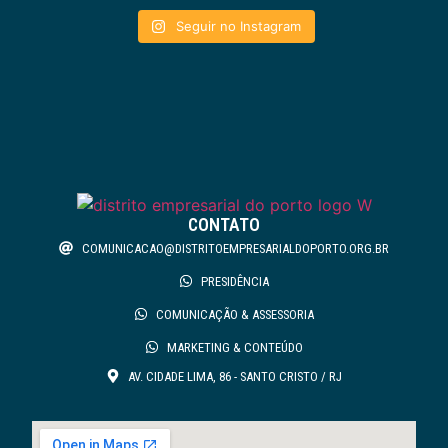
Seguir no Instagram
CONTATO
COMUNICACAO@DISTRITOEMPRESARIALDOPORTO.ORG.BR
PRESIDÊNCIA
COMUNICAÇÃO & ASSESSORIA
MARKETING & CONTEÚDO
AV. CIDADE LIMA, 86 - SANTO CRISTO / RJ