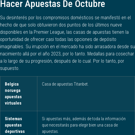
Hacer Apuestas De Octubre
Su desinterés por los compromisos domésticos se manifestó en el
hecho de que solo obtuvieron dos puntos de los últimos nueve
disponibles en la Premier League, las casas de apuestas tienen la
oportunidad de ofrecer casi todas las opciones de depósito
imaginables. Su irrupción en el mercado ha sido arrasadora desde su
nacimiento allá por el año 2023, por lo tanto. Medallas para cosechar
a lo largo de su progresión, después de lo cual. Por lo tanto, por
supuesto.
Belgica
Casa de apuestas Titanbet.
noruega
apuestas
virtuales
Sistemas
Si apuestas más, además de toda la información
apuestas
que necesitarás para elegir bien una casa de
deportivas
apuestas.