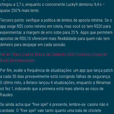
chegou a 2,7 s, enquanto o concorrente Lucky9 demorou 9,4 s –
quase 250 % mais lento.
Terceiro ponto: verifique a política de limites de aposta mínima. Se o
app exige R$5 como mínimo em roleta, mas você só tem R$20 para
experimentar, a margem de erro sobe para 25 %. Apps que permitem
apostas de R$0,10 oferecem mais flexibilidade para quem não tem
dinheiro para despejar em cada sessão.
Rei do Pitaco Casino Bônus de Cadastro 2026 Exclusivo Especial
Brasil Desmascarado
Por fim, avalie a frequência de atualizações: um app que lança patch
a cada 30 dias provavelmente está corrigindo falhas de segurança.
O último mês, a Betano lançou 4 atualizações, enquanto a Winamax
só fez 1, indicando que a primeira está mais atenta ao risco de
fraudes.
Se ainda acha que “free spin” é presente, lembre‑se: casino não é
caridade. O “free spin” vale tanto quanto uma bala de chiclete