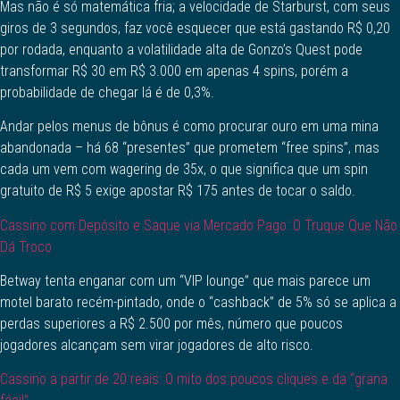
Mas não é só matemática fria; a velocidade de Starburst, com seus
giros de 3 segundos, faz você esquecer que está gastando R$ 0,20
por rodada, enquanto a volatilidade alta de Gonzo’s Quest pode
transformar R$ 30 em R$ 3.000 em apenas 4 spins, porém a
probabilidade de chegar lá é de 0,3%.
Andar pelos menus de bônus é como procurar ouro em uma mina
abandonada – há 68 “presentes” que prometem “free spins”, mas
cada um vem com wagering de 35x, o que significa que um spin
gratuito de R$ 5 exige apostar R$ 175 antes de tocar o saldo.
Cassino com Depósito e Saque via Mercado Pago: O Truque Que Não
Dá Troco
Betway tenta enganar com um “VIP lounge” que mais parece um
motel barato recém-pintado, onde o “cashback” de 5% só se aplica a
perdas superiores a R$ 2.500 por mês, número que poucos
jogadores alcançam sem virar jogadores de alto risco.
Cassino a partir de 20 reais: O mito dos poucos cliques e da “grana