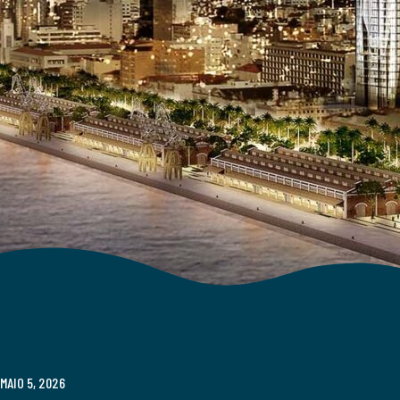
MAIO 5, 2026