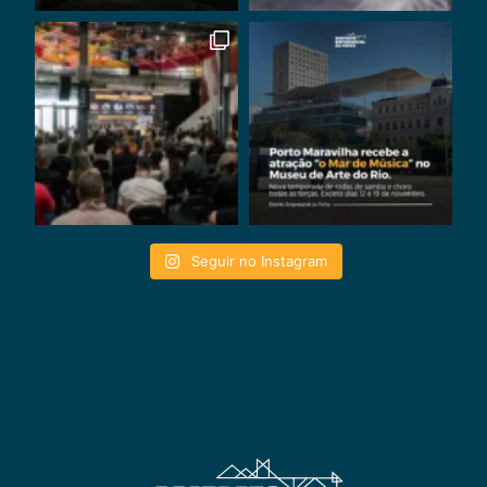
Seguir no Instagram