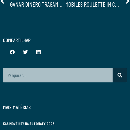
GANAR DINERO TRAGAMONEDAS PARA ESPAÑOLES
MOBILES ROULETTE IN CASINOSPIELEN
COMPARTILHAR:
MAIS MATÉRIAS
KASINOVÉ HRY NA AUTOMATY 2026