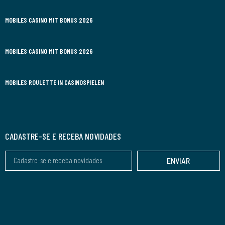
MOBILES CASINO MIT BONUS 2026
MOBILES CASINO MIT BONUS 2026
MOBILES ROULETTE IN CASINOSPIELEN
CADASTRE-SE E RECEBA NOVIDADES
ENVIAR