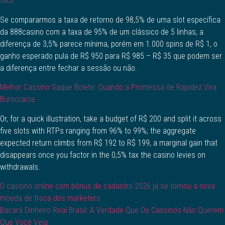
fácil”
Se compararmos a taxa de retorno de 98,5% de uma slot específica
da 888casino com a taxa de 95% de um clássico de 5 linhas, a
diferença de 3,5% parece mínima, porém em 1.000 spins de R$ 1, o
ganho esperado pula de R$ 950 para R$ 985 – R$ 35 que podem ser
a diferença entre fechar a sessão ou não.
Melhor Cassino Saque Boleto: Quando a Promessa de Rapidez Vira
Burocracia
Or, for a quick illustration, take a budget of R$ 200 and split it across
five slots with RTPs ranging from 96% to 99%; the aggregate
expected return climbs from R$ 192 to R$ 199, a marginal gain that
disappears once you factor in the 0,5% tax the casino levies on
withdrawals.
O cassino online com bônus de cadastro 2026 já se tornou a nova
moeda de troca dos marketers
Bacará Dinheiro Real Brasil: A Verdade Que Os Cassinos Não Querem
Que Você Veja