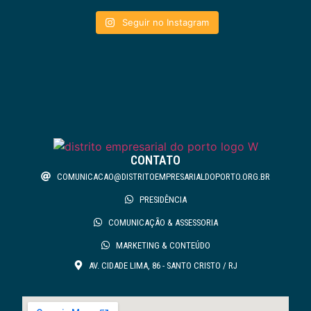
Seguir no Instagram
CONTATO
COMUNICACAO@DISTRITOEMPRESARIALDOPORTO.ORG.BR
PRESIDÊNCIA
COMUNICAÇÃO & ASSESSORIA
MARKETING & CONTEÚDO
AV. CIDADE LIMA, 86 - SANTO CRISTO / RJ