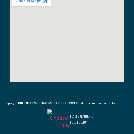
Copyright
DISTRITO EMPRESARIAL DO PORTO
2024 © Todos os direitos reservados.
DESENVOLVIMENTO
POLEN DESIGN