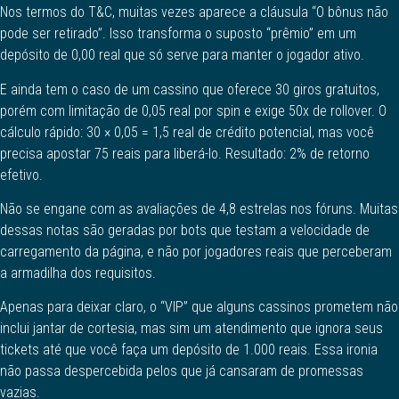
Nos termos do T&C, muitas vezes aparece a cláusula “O bônus não
pode ser retirado”. Isso transforma o suposto “prêmio” em um
depósito de 0,00 real que só serve para manter o jogador ativo.
E ainda tem o caso de um cassino que oferece 30 giros gratuitos,
porém com limitação de 0,05 real por spin e exige 50x de rollover. O
cálculo rápido: 30 × 0,05 = 1,5 real de crédito potencial, mas você
precisa apostar 75 reais para liberá-lo. Resultado: 2% de retorno
efetivo.
Não se engane com as avaliações de 4,8 estrelas nos fóruns. Muitas
dessas notas são geradas por bots que testam a velocidade de
carregamento da página, e não por jogadores reais que perceberam
a armadilha dos requisitos.
Apenas para deixar claro, o “VIP” que alguns cassinos prometem não
inclui jantar de cortesia, mas sim um atendimento que ignora seus
tickets até que você faça um depósito de 1.000 reais. Essa ironia
não passa despercebida pelos que já cansaram de promessas
vazias.