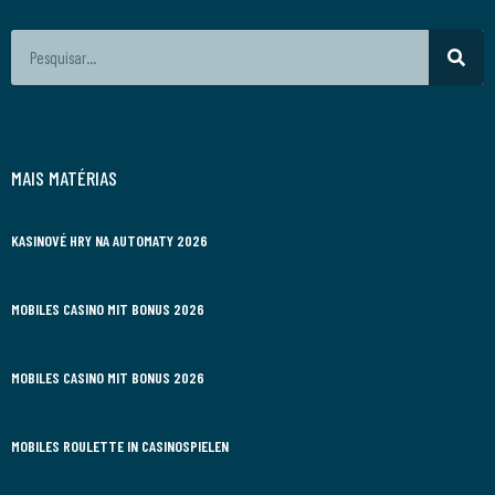
MAIS MATÉRIAS
KASINOVÉ HRY NA AUTOMATY 2026
MOBILES CASINO MIT BONUS 2026
MOBILES CASINO MIT BONUS 2026
MOBILES ROULETTE IN CASINOSPIELEN