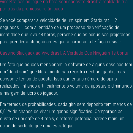
windetta casino jogue na hora sem cadastro Brasil: a realidade fria
por trás da promessa relâmpago
Se você comparar a velocidade de um spin em Starburst — 2
segundos — com a lentidão de um processo de verificação de
identidade que leva 48 horas, percebe que os bônus são projetados
para prender a atenção antes que a burocracia te faça desistir.
Cassino Blackjack ao Vivo Brasil: A Verdade Que Ninguém Te Conta
Um fato que poucos mencionam: o software de alguns cassinos tem
um “dead spin” que literalmente não registra nenhum ganho, mas
consome tempo de aposta. Isso aumenta o número de spins
realizados, inflando artificialmente o volume de apostas e diminuindo
a margem de lucro do jogador.
Em termos de probabilidades, cada giro sem depósito tem menos de
0,01% de chance de virar um ganho significativo. Comparado ao
custo de um café de 4 reais, o retorno potencial parece mais um
golpe de sorte do que uma estratégia.