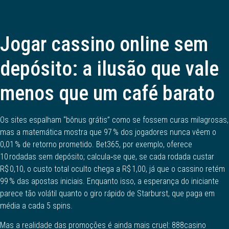
Jogar cassino online sem
depósito: a ilusão que vale
menos que um café barato
Os sites espalham “bônus grátis” como se fossem curas milagrosas,
mas a matemática mostra que 97 % dos jogadores nunca vêem o
0,01 % de retorno prometido. Bet365, por exemplo, oferece
10 rodadas sem depósito; calcula‑se que, se cada rodada custar
R$ 0,10, o custo total oculto chega a R$ 1,00, já que o cassino retém
99 % das apostas iniciais. Enquanto isso, a esperança do iniciante
parece tão volátil quanto o giro rápido de Starburst, que paga em
média a cada 5 spins.
Mas a realidade das promoções é ainda mais cruel: 888casino