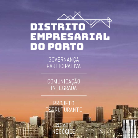
GOVERNANÇA
PARTICIPATIVA
COMUNICAÇÃO
INTEGRADA
PROJETO
ESTRUTURANTE
NOVOS
NEGÓCIOS