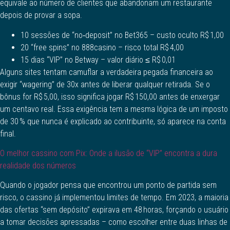
equivale ao número de clientes que abandonam um restaurante
depois de provar a sopa.
10 sessões de “no‑deposit” no Bet365 – custo oculto R$ 1,00
20 “free spins” no 888casino – risco total R$ 4,00
15 dias “VIP” no Betway – valor diário ≤ R$ 0,01
Alguns sites tentam camuflar a verdadeira pegada financeira ao
exigir “wagering” de 30x antes de liberar qualquer retirada. Se o
bônus for R$ 5,00, isso significa jogar R$ 150,00 antes de enxergar
um centavo real. Essa exigência tem a mesma lógica de um imposto
de 30 % que nunca é explicado ao contribuinte, só aparece na conta
final.
O melhor cassino com Pix: Onde a ilusão de “VIP” encontra a dura
realidade dos números
Quando o jogador pensa que encontrou um ponto de partida sem
risco, o cassino já implementou limites de tempo. Em 2023, a maioria
das ofertas “sem depósito” expirava em 48 horas, forçando o usuário
a tomar decisões apressadas – como escolher entre duas linhas de