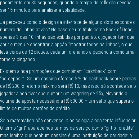
pagamento em 30 segundos, quando o tempo de reflexão deveria
ser 15 minutos para analisar a volatilidade.
Já percebeu como o design da interface de alguns slots esconde o
número de linhas ativas? No caso de um título como Book of Dead,
apenas 3 das 10 linhas são exibidas por padrão; o jogador tem que
abrir o menu e encontrar a opção “mostrar todas as linhas”, o que
leva cerca de 12 cliques, cada um drenando a paciência como uma
torneira pingando.
Existem ainda promoções que combinam “cashback” com
“no‑deposit”. Se um cassino oferece 5 % de cashback sobre perdas
de R$ 200, o retorno máximo será R$ 10, mas isso só acontece se o
jogador ainda tiver que cumprir um wagering de 25x, elevando o
volume de aposta necessário a R$ 500,00 – um salto que supera o
limite de muitos cartões de crédito.
Se a matemática não convence, a psicologia ainda tenta influenciar.
O termo “gift” aparece nos termos de serviço como “gift of credits”,
mas lembra que nenhum cassino é uma instituição de caridade: o