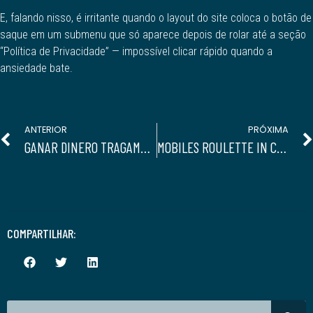
E, falando nisso, é irritante quando o layout do site coloca o botão de
saque em um submenu que só aparece depois de rolar até a seção
“Política de Privacidade” — impossível clicar rápido quando a
ansiedade bate.
ANTERIOR
PRÓXIMA
GANAR DINERO TRAGAMONEDAS PARA ESPAÑOLES
MOBILES ROULETTE IN CASINOSPIELEN
COMPARTILHAR: