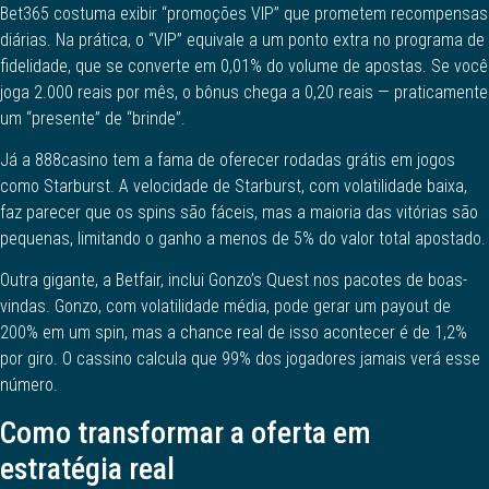
Bet365 costuma exibir “promoções VIP” que prometem recompensas
diárias. Na prática, o “VIP” equivale a um ponto extra no programa de
fidelidade, que se converte em 0,01% do volume de apostas. Se você
joga 2.000 reais por mês, o bônus chega a 0,20 reais — praticamente
um “presente” de “brinde”.
Já a 888casino tem a fama de oferecer rodadas grátis em jogos
como Starburst. A velocidade de Starburst, com volatilidade baixa,
faz parecer que os spins são fáceis, mas a maioria das vitórias são
pequenas, limitando o ganho a menos de 5% do valor total apostado.
Outra gigante, a Betfair, inclui Gonzo’s Quest nos pacotes de boas-
vindas. Gonzo, com volatilidade média, pode gerar um payout de
200% em um spin, mas a chance real de isso acontecer é de 1,2%
por giro. O cassino calcula que 99% dos jogadores jamais verá esse
número.
Como transformar a oferta em
estratégia real