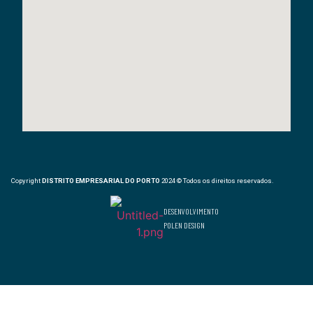
Copyright
DISTRITO EMPRESARIAL DO PORTO
2024 © Todos os direitos reservados.
DESENVOLVIMENTO
POLEN DESIGN