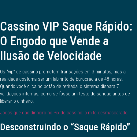
Cassino VIP Saque Rápido:
O Engodo que Vende a
Ilusão de Velocidade
Os “vip” de cassino prometem transações em 3 minutos, mas a
realidade costuma ser um labirinto de burocracia de 48 horas.
Quando você clica no botão de retirada, o sistema dispara 7
validações internas, como se fosse um teste de sangue antes de
liberar o dinheiro.
Jogos que dão dinheiro no Pix de cassino: o mito desmascarado
Desconstruindo o “Saque Rápido”