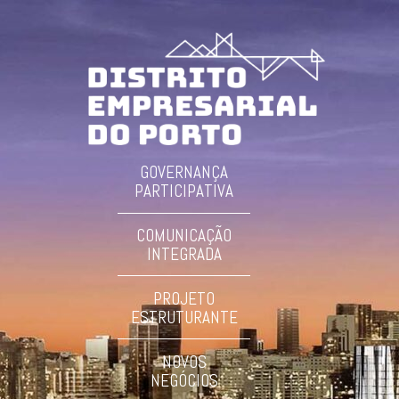
GOVERNANÇA
PARTICIPATIVA
COMUNICAÇÃO
INTEGRADA
PROJETO
ESTRUTURANTE
NOVOS
NEGÓCIOS