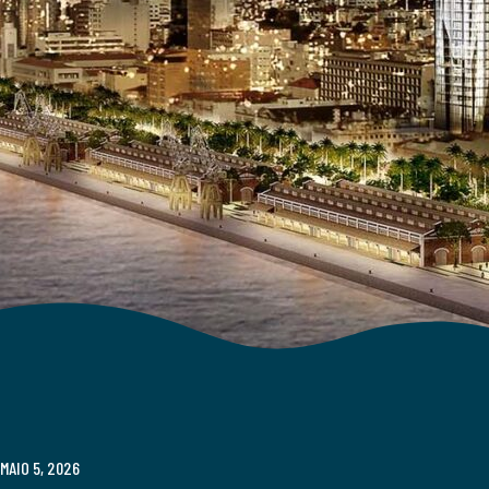
MAIO 5, 2026