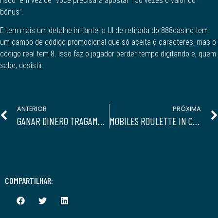
risco” em vez de “você precisará apostar 150 vezes o valor do
bônus”.
E tem mais um detalhe irritante: a UI de retirada do 888casino tem
um campo de código promocional que só aceita 6 caracteres, mas o
código real tem 8. Isso faz o jogador perder tempo digitando e, quem
sabe, desistir.
ANTERIOR
PRÓXIMA
GANAR DINERO TRAGAMONEDAS PARA ESPAÑOLES
MOBILES ROULETTE IN CASINOSPIELEN
COMPARTILHAR: