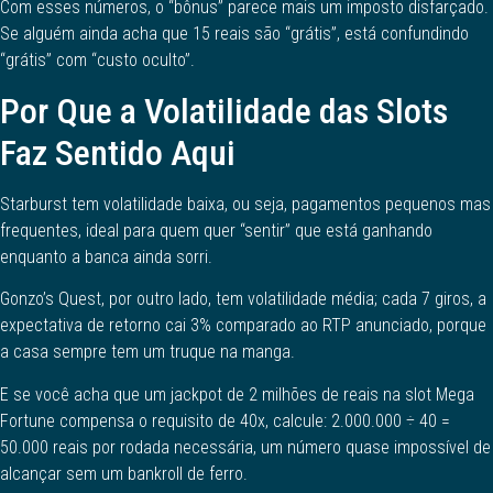
Com esses números, o “bônus” parece mais um imposto disfarçado.
Se alguém ainda acha que 15 reais são “grátis”, está confundindo
“grátis” com “custo oculto”.
Por Que a Volatilidade das Slots
Faz Sentido Aqui
Starburst tem volatilidade baixa, ou seja, pagamentos pequenos mas
frequentes, ideal para quem quer “sentir” que está ganhando
enquanto a banca ainda sorri.
Gonzo’s Quest, por outro lado, tem volatilidade média; cada 7 giros, a
expectativa de retorno cai 3% comparado ao RTP anunciado, porque
a casa sempre tem um truque na manga.
E se você acha que um jackpot de 2 milhões de reais na slot Mega
Fortune compensa o requisito de 40x, calcule: 2.000.000 ÷ 40 =
50.000 reais por rodada necessária, um número quase impossível de
alcançar sem um bankroll de ferro.