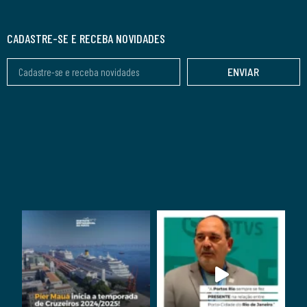
CADASTRE-SE E RECEBA NOVIDADES
ENVIAR