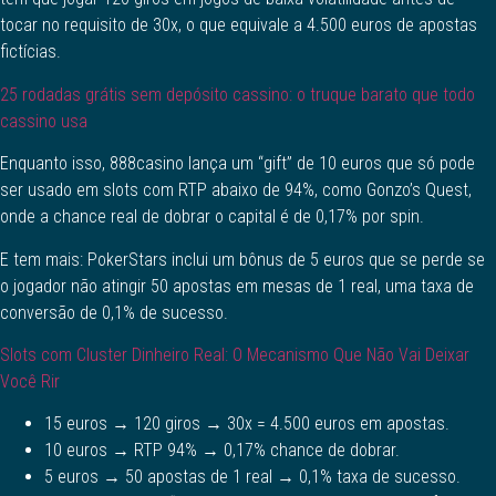
tocar no requisito de 30x, o que equivale a 4.500 euros de apostas
fictícias.
25 rodadas grátis sem depósito cassino: o truque barato que todo
cassino usa
Enquanto isso, 888casino lança um “gift” de 10 euros que só pode
ser usado em slots com RTP abaixo de 94%, como Gonzo’s Quest,
onde a chance real de dobrar o capital é de 0,17% por spin.
E tem mais: PokerStars inclui um bônus de 5 euros que se perde se
o jogador não atingir 50 apostas em mesas de 1 real, uma taxa de
conversão de 0,1% de sucesso.
Slots com Cluster Dinheiro Real: O Mecanismo Que Não Vai Deixar
Você Rir
15 euros → 120 giros → 30x = 4.500 euros em apostas.
10 euros → RTP 94% → 0,17% chance de dobrar.
5 euros → 50 apostas de 1 real → 0,1% taxa de sucesso.