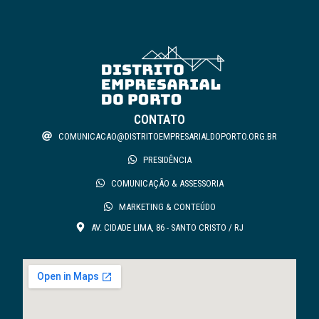
CONTATO
COMUNICACAO@DISTRITOEMPRESARIALDOPORTO.ORG.BR
PRESIDÊNCIA
COMUNICAÇÃO & ASSESSORIA
MARKETING & CONTEÚDO
AV. CIDADE LIMA, 86 - SANTO CRISTO / RJ