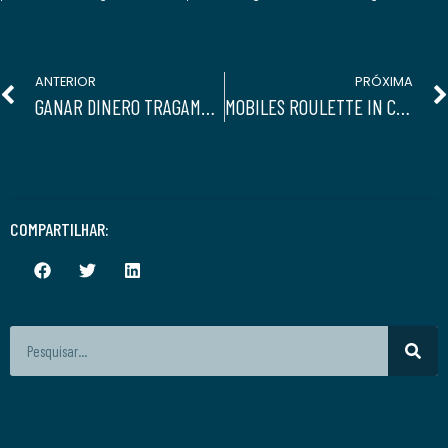
ANTERIOR
PRÓXIMA
GANAR DINERO TRAGAMONEDAS PARA ESPAÑOLES
MOBILES ROULETTE IN CASINOSPIELEN
COMPARTILHAR: