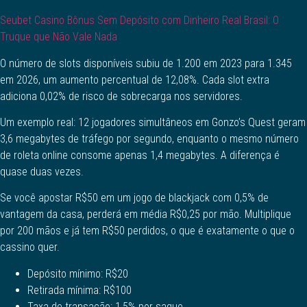
Seubet Casino Bônus Sem Depósito com Dinheiro Real Brasil: O
Truque que Não Vale Nada
O número de slots disponíveis subiu de 1.200 em 2023 para 1.345
em 2026, um aumento percentual de 12,08%. Cada slot extra
adiciona 0,02% de risco de sobrecarga nos servidores.
Um exemplo real: 12 jogadores simultâneos em Gonzo’s Quest geram
3,6 megabytes de tráfego por segundo, enquanto o mesmo número
de roleta online consome apenas 1,4 megabytes. A diferença é
quase duas vezes.
Se você apostar R$50 em um jogo de blackjack com 0,5% de
vantagem da casa, perderá em média R$0,25 por mão. Multiplique
por 200 mãos e já tem R$50 perdidos, o que é exatamente o que o
cassino quer.
Depósito mínimo: R$20
Retirada mínima: R$100
Taxa de transação: 1,5% por saque