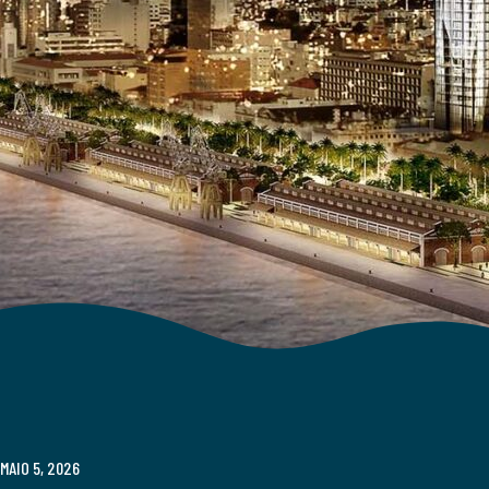
MAIO 5, 2026