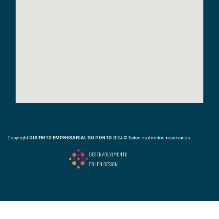
Copyright
DISTRITO EMPRESARIAL DO PORTO
2024 © Todos os direitos reservados.
DESENVOLVIMENTO
POLEN DESIGN