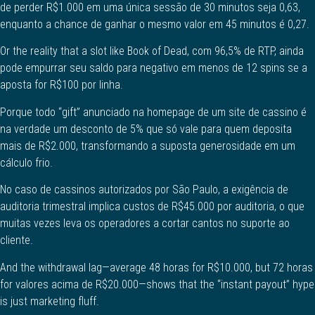
de perder R$1.000 em uma única sessão de 30 minutos seja 0,63,
enquanto a chance de ganhar o mesmo valor em 45 minutos é 0,27.
Or the reality that a slot like Book of Dead, com 96,5% de RTP, ainda
pode empurrar seu saldo para negativo em menos de 12 spins se a
aposta for R$100 por linha.
Porque todo “gift” anunciado na homepage de um site de cassino é
na verdade um desconto de 5% que só vale para quem deposita
mais de R$2.000, transformando a suposta generosidade em um
cálculo frio.
No caso de cassinos autorizados por São Paulo, a exigência de
auditoria trimestral implica custos de R$45.000 por auditoria, o que
muitas vezes leva os operadores a cortar cantos no suporte ao
cliente.
And the withdrawal lag—average 48 horas for R$10.000, but 72 horas
for valores acima de R$20.000—shows that the “instant payout” hype
is just marketing fluff.