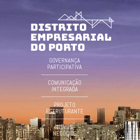
GOVERNANÇA
PARTICIPATIVA
COMUNICAÇÃO
INTEGRADA
PROJETO
ESTRUTURANTE
NOVOS
NEGÓCIOS