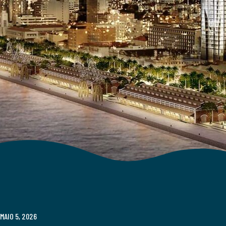
MAIO 5, 2026