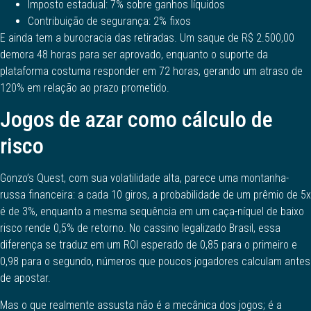
Imposto estadual: 7% sobre ganhos líquidos
Contribuição de segurança: 2% fixos
E ainda tem a burocracia das retiradas. Um saque de R$ 2.500,00
demora 48 horas para ser aprovado, enquanto o suporte da
plataforma costuma responder em 72 horas, gerando um atraso de
120% em relação ao prazo prometido.
Jogos de azar como cálculo de
risco
Gonzo’s Quest, com sua volatilidade alta, parece uma montanha-
russa financeira: a cada 10 giros, a probabilidade de um prêmio de 5x
é de 3%, enquanto a mesma sequência em um caça-níquel de baixo
risco rende 0,5% de retorno. No cassino legalizado Brasil, essa
diferença se traduz em um ROI esperado de 0,85 para o primeiro e
0,98 para o segundo, números que poucos jogadores calculam antes
de apostar.
Mas o que realmente assusta não é a mecânica dos jogos; é a