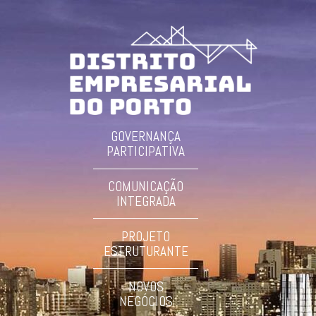
GOVERNANÇA
PARTICIPATIVA
COMUNICAÇÃO
INTEGRADA
PROJETO
ESTRUTURANTE
NOVOS
NEGÓCIOS