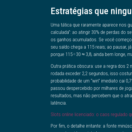
Estratégias que ningu
Uma tática que raramente aparece nos gui
calculada”: ao atingir 30% de perdas do se
os ganhos acumulados. Se você começou 
seu saldo chega a 115 reais; ao pausar, j
porque 115 ÷ 30 ≈ 3,8, ainda bem longe, m
Outra prática obscura: use a regra dos 
rodada exceder 2,2 segundos, isso costum
probabilidade de um “win” imediato cai 0
passou despercebido por milhares de jo
resultados, mas não percebem que o atra
latência.
Slots online licenciado: o caos regulado 
Por fim, o detalhe irritante: a fonte minú