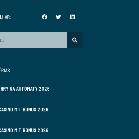
LHAR:
ÉRIAS
 HRY NA AUTOMATY 2026
CASINO MIT BONUS 2026
CASINO MIT BONUS 2026