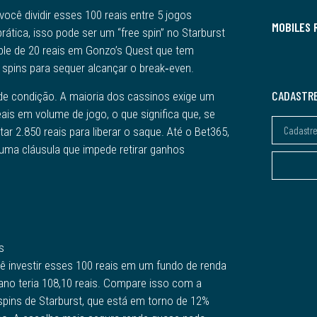
você dividir esses 100 reais entre 5 jogos
MOBILES 
rática, isso pode ser um “free spin” no Starburst
ble de 20 reais em Gonzo’s Quest que tem
 spins para sequer alcançar o break‑even.
CADASTRE
e condição. A maioria dos cassinos exige um
reais em volume de jogo, o que significa que, se
ar 2.850 reais para liberar o saque. Até o Bet365,
uma cláusula que impede retirar ganhos
s
cê investir esses 100 reais em um fundo de renda
ano teria 108,10 reais. Compare isso com a
spins de Starburst, que está em torno de 12%