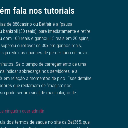
ém fala nos tutoriais
as de 888casino ou Betfair é a “pausa
u bankroll (30 reais), pare imediatamente e retire
com 100 reais e ganhou 15 reais em 20 spins,
á superou o rollover de 30x em ganhos reais,
as já reduz as chances de perder tudo de novo.
2 minutos. Se o tempo de carregamento de uma
a indicar sobrecarga nos servidores, e a
,7% em relação a momentos de pico. Esse detalhe
gadores que reclamam de “mágica” nos
so pode ser um sinal de manipulação de
que ninguém quer admitir
scula dos termos de saque no site da Bet365, que