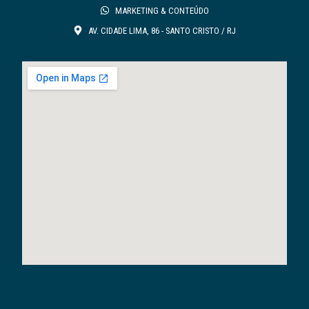
MARKETING & CONTEÚDO
AV. CIDADE LIMA, 86 - SANTO CRISTO / RJ