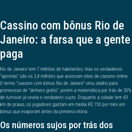
Cassino com bônus Rio de
Janeiro: a farsa que a gente
paga
Rio de Janeiro tem 7 milhões de habitantes, mas os verdadeiros
“apostas” são os 2,4 milhões que acessam sites de cassino online.
O termo “cassino com bônus Rio de Janeiro” virou atalho para
promessas de “dinheiro grátis”, porém a matemática por trás de 30%
de turnover já revela o verdadeiro custo. Enquanto a cidade tem 43
km de praias, os jogadores gastam em média R$ 150 por mês em
bônus que evaporam antes da primeira vitória.
Os números sujos por trás dos