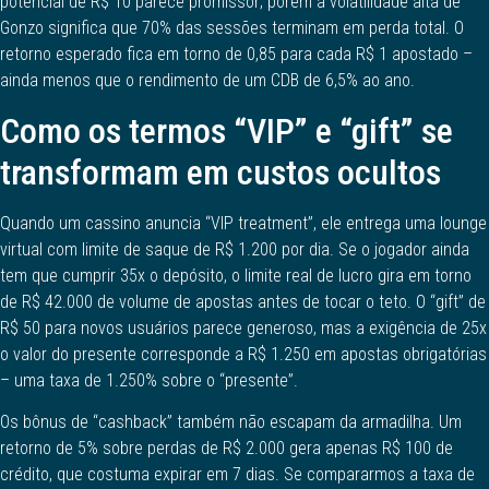
potencial de R$ 10 parece promissor; porém a volatilidade alta de
Gonzo significa que 70% das sessões terminam em perda total. O
retorno esperado fica em torno de 0,85 para cada R$ 1 apostado –
ainda menos que o rendimento de um CDB de 6,5% ao ano.
Como os termos “VIP” e “gift” se
transformam em custos ocultos
Quando um cassino anuncia “VIP treatment”, ele entrega uma lounge
virtual com limite de saque de R$ 1.200 por dia. Se o jogador ainda
tem que cumprir 35x o depósito, o limite real de lucro gira em torno
de R$ 42.000 de volume de apostas antes de tocar o teto. O “gift” de
R$ 50 para novos usuários parece generoso, mas a exigência de 25x
o valor do presente corresponde a R$ 1.250 em apostas obrigatórias
– uma taxa de 1.250% sobre o “presente”.
Os bônus de “cashback” também não escapam da armadilha. Um
retorno de 5% sobre perdas de R$ 2.000 gera apenas R$ 100 de
crédito, que costuma expirar em 7 dias. Se compararmos a taxa de