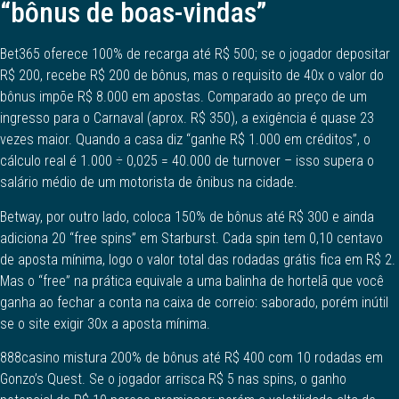
“bônus de boas-vindas”
Bet365 oferece 100% de recarga até R$ 500; se o jogador depositar
R$ 200, recebe R$ 200 de bônus, mas o requisito de 40x o valor do
bônus impõe R$ 8.000 em apostas. Comparado ao preço de um
ingresso para o Carnaval (aprox. R$ 350), a exigência é quase 23
vezes maior. Quando a casa diz “ganhe R$ 1.000 em créditos”, o
cálculo real é 1.000 ÷ 0,025 = 40.000 de turnover – isso supera o
salário médio de um motorista de ônibus na cidade.
Betway, por outro lado, coloca 150% de bônus até R$ 300 e ainda
adiciona 20 “free spins” em Starburst. Cada spin tem 0,10 centavo
de aposta mínima, logo o valor total das rodadas grátis fica em R$ 2.
Mas o “free” na prática equivale a uma balinha de hortelã que você
ganha ao fechar a conta na caixa de correio: saborado, porém inútil
se o site exigir 30x a aposta mínima.
888casino mistura 200% de bônus até R$ 400 com 10 rodadas em
Gonzo’s Quest. Se o jogador arrisca R$ 5 nas spins, o ganho