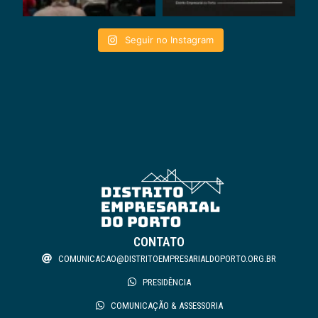
Seguir no Instagram
CONTATO
COMUNICACAO@DISTRITOEMPRESARIALDOPORTO.ORG.BR
PRESIDÊNCIA
COMUNICAÇÃO & ASSESSORIA