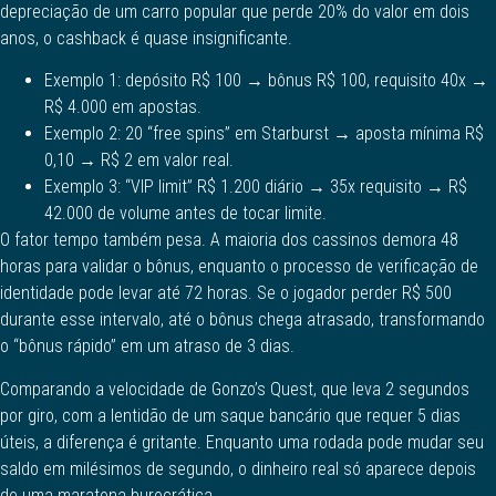
depreciação de um carro popular que perde 20% do valor em dois
anos, o cashback é quase insignificante.
Exemplo 1: depósito R$ 100 → bônus R$ 100, requisito 40x →
R$ 4.000 em apostas.
Exemplo 2: 20 “free spins” em Starburst → aposta mínima R$
0,10 → R$ 2 em valor real.
Exemplo 3: “VIP limit” R$ 1.200 diário → 35x requisito → R$
42.000 de volume antes de tocar limite.
O fator tempo também pesa. A maioria dos cassinos demora 48
horas para validar o bônus, enquanto o processo de verificação de
identidade pode levar até 72 horas. Se o jogador perder R$ 500
durante esse intervalo, até o bônus chega atrasado, transformando
o “bônus rápido” em um atraso de 3 dias.
Comparando a velocidade de Gonzo’s Quest, que leva 2 segundos
por giro, com a lentidão de um saque bancário que requer 5 dias
úteis, a diferença é gritante. Enquanto uma rodada pode mudar seu
saldo em milésimos de segundo, o dinheiro real só aparece depois
de uma maratona burocrática.