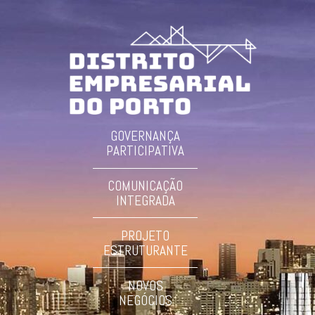
GOVERNANÇA
PARTICIPATIVA
COMUNICAÇÃO
INTEGRADA
PROJETO
ESTRUTURANTE
NOVOS
NEGÓCIOS