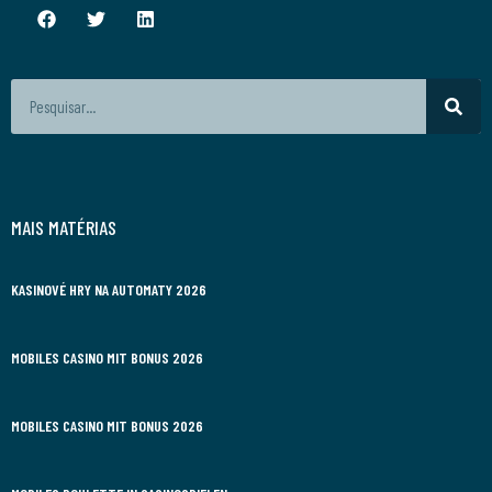
MAIS MATÉRIAS
KASINOVÉ HRY NA AUTOMATY 2026
MOBILES CASINO MIT BONUS 2026
MOBILES CASINO MIT BONUS 2026