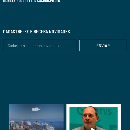
MOBILES ROULETTE IN CASINOSPIELEN
CADASTRE-SE E RECEBA NOVIDADES
ENVIAR