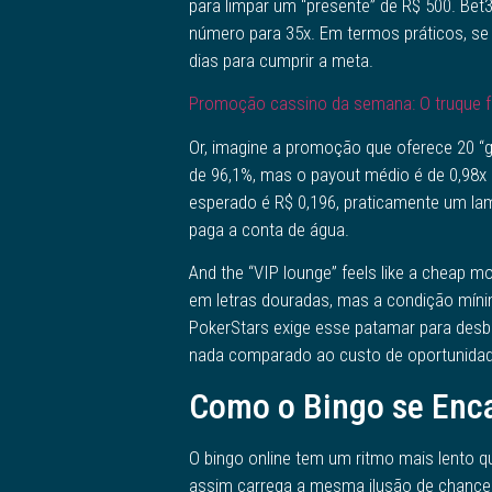
para limpar um “presente” de R$ 500. Be
número para 35x. Em termos práticos, se 
dias para cumprir a meta.
Promoção cassino da semana: O truque f
Or, imagine a promoção que oferece 20 “gi
de 96,1%, mas o payout médio é de 0,98x a
esperado é R$ 0,196, praticamente um l
paga a conta de água.
And the “VIP lounge” feels like a cheap 
em letras douradas, mas a condição míni
PokerStars exige esse patamar para des
nada comparado ao custo de oportunidade
Como o Bingo se Enca
O bingo online tem um ritmo mais lento qu
assim carrega a mesma ilusão de chance.