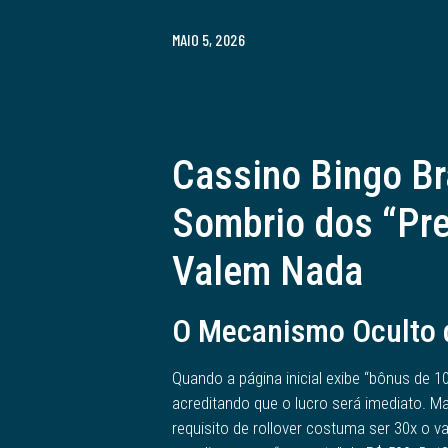
MAIO 5, 2026
Cassino Bingo Br
Sombrio dos “Pr
Valem Nada
O Mecanismo Oculto 
Quando a página inicial exibe “bônus de 
acreditando que o lucro será imediato. M
requisito de rollover costuma ser 30x o v