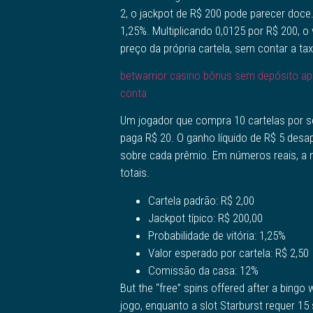
2, o jackpot de R$ 200 pode parecer doce.
1,25%. Multiplicando 0,0125 por R$ 200, o
preço da própria cartela, sem contar a ta
betwarrior casino bônus sem depósito ap
conta
Um jogador que compra 10 cartelas por s
paga R$ 20. O ganho líquido de R$ 5 des
sobre cada prêmio. Em números reais, a
totais.
Cartela padrão: R$ 2,00
Jackpot típico: R$ 200,00
Probabilidade de vitória: 1,25%
Valor esperado por cartela: R$ 2,50
Comissão da casa: 12%
But the “free” spins offered after a bingo
jogo, enquanto a slot Starburst requer 1