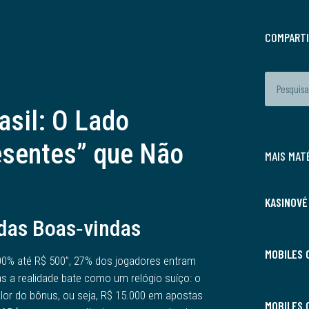
COMPARTI
asil: O Lado
esentes” que Não
MAIS MAT
KASINOVÉ
das Boas‑vindas
MOBILES 
100% até R$ 500”, 27% dos jogadores entram
as a realidade bate como um relógio suíço: o
alor do bônus, ou seja, R$ 15.000 em apostas
MOBILES 