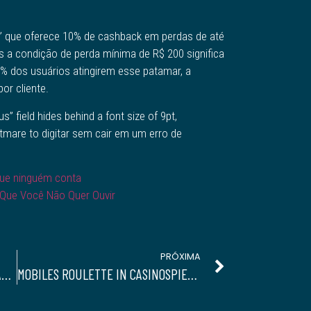
o” que oferece 10% de cashback em perdas de até
as a condição de perda mínima de R$ 200 significa
% dos usuários atingirem esse patamar, a
or cliente.
s” field hides behind a font size of 9pt,
htmare to digitar sem cair em um erro de
 que ninguém conta
 Que Você Não Quer Ouvir
PRÓXIMA
GANAR DINERO TRAGAMONEDAS PARA ESPAÑOLES
MOBILES ROULETTE IN CASINOSPIELEN